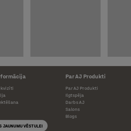
nformācija
Par AJ Produkti
kvizīti
Par AJ Produkti
ija
Ilgtspēja
jektēšana
Darbs AJ
Salons
Blogs
S JAUNUMU VĒSTULEI