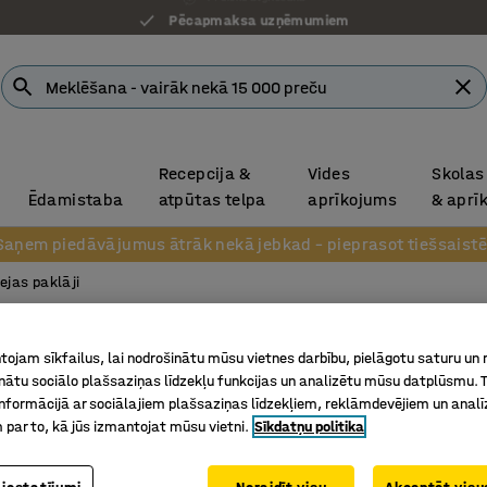
Pēcapmaksa uzņēmumiem
Recepcija &
Vides
Skolas
Ēdamistaba
atpūtas telpa
aprīkojums
& aprī
Saņem piedāvājumus ātrāk nekā jebkad – pieprasot tiešsaistē
eejas paklāji
Absorbē
ojam sīkfailus, lai nodrošinātu mūsu vietnes darbību, pielāgotu saturu un
paklāj
inātu sociālo plašsaziņas līdzekļu funkcijas un analizētu mūsu datplūsmu. 
nformācijā ar sociālajiem plašsaziņas līdzekļiem, reklāmdevējiem un analī
900x250
 par to, kā jūs izmantojat mūsu vietni.
Sīkdatņu politika
Art. nr.
:
26