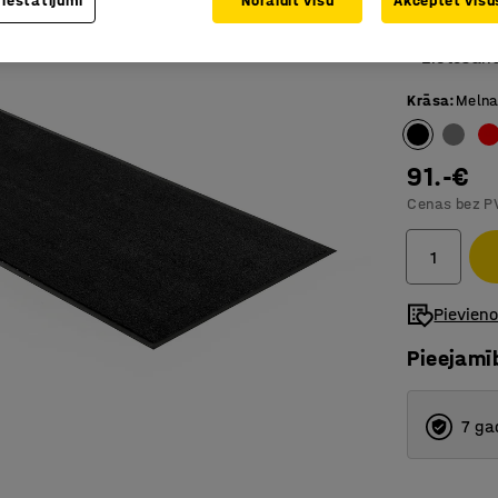
 iestatījumi
Noraidīt visu
Akceptēt visus
Mazgājam
Ļoti abso
Lietošana
Krāsa
:
Meln
91.-€
Cenas bez P
Pievien
Pieejamī
7 ga