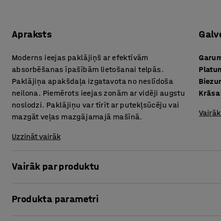
Apraksts
Galv
Moderns ieejas paklājiņš ar efektīvām
Garu
absorbēšanas īpašībām lietošanai telpās.
Platu
Paklājiņa apakšdaļa izgatavota no neslīdoša
Biezu
neilona. Piemērots ieejas zonām ar vidēji augstu
Krāsa
noslodzi. Paklājiņu var tīrīt ar putekļsūcēju vai
Vairāk
mazgāt veļas mazgājamajā mašīnā.
Uzzināt vairāk
Vairāk par produktu
Nodilumizturīgs, moderns paklājiņš, kas efektīvi absorbē
Produkta parametri
novērš mitruma izplatīšanos pa grīdu. Paklājiņš samazina
netīrumiem.