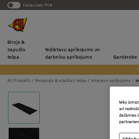
Cenas bez PVN
Birojs &
sapulču
Noliktavu aprīkojums un
telpa
darbnīcu aprīkojums
Garderobe
AJ Produkti
Recepcija & atpūtas telpa
Interjera aprīkojums
I
Mēs izmant
arī nodroš
dalāmies i
partneriem