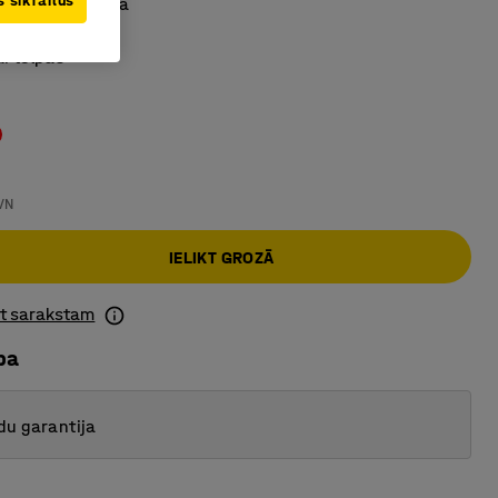
 sīkfailus
s veļas mašīnā
rbējošs
i telpās
a
VN
IELIKT GROZĀ
ot sarakstam
ba
du garantija