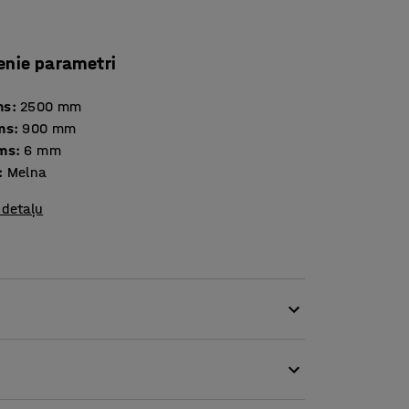
enie parametri
ms
:
2500
mm
ms
:
900
mm
ms
:
6
mm
:
Melna
 detaļu
 telpā ienesto mitrumu. Teicamā absorbcija
 paslīdēšanas risku un pasargā grīdu no