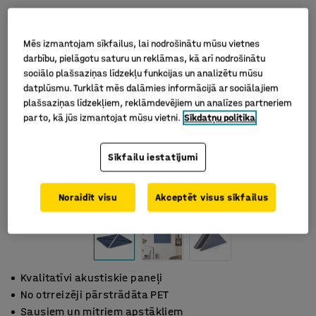
Mēs izmantojam sīkfailus, lai nodrošinātu mūsu vietnes
darbību, pielāgotu saturu un reklāmas, kā arī nodrošinātu
sociālo plašsaziņas līdzekļu funkcijas un analizētu mūsu
datplūsmu. Turklāt mēs dalāmies informācijā ar sociālajiem
plašsaziņas līdzekļiem, reklāmdevējiem un analīzes partneriem
par to, kā jūs izmantojat mūsu vietni.
Sīkdatņu politika
Sīkfailu iestatījumi
Noraidīt visu
Akceptēt visus sīkfailus
Kvalitatīvi akustiskie paneļi
No otrreizēji pārstrādāta PET
Sausiem un mitriem apstākļiem