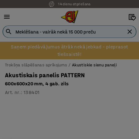
14 dienu atgriešana
Pēcapmaksa uzņēmumiem
Saņem piedāvājumus ātrāk nekā jebkad – pieprasot
tiešsaistē!
Trokšņa slāpēšanas aprīkojums
Akustiskie sienu paneļi
Akustiskais panelis PATTERN
600x600x20 mm, 4 gab. zils
Art. nr.
:
138401