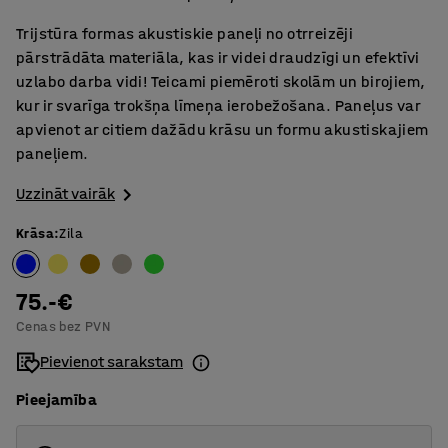
Trijstūra formas akustiskie paneļi no otrreizēji
pārstrādāta materiāla, kas ir videi draudzīgi un efektīvi
uzlabo darba vidi! Teicami piemēroti skolām un birojiem,
kur ir svarīga trokšņa līmeņa ierobežošana. Paneļus var
apvienot ar citiem dažādu krāsu un formu akustiskajiem
paneļiem.
Uzzināt vairāk
Krāsa
:
Zila
75.-€
Cenas bez PVN
Pievienot sarakstam
Pieejamība