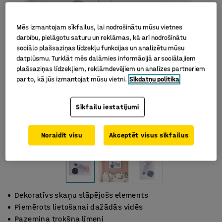
Mēs izmantojam sīkfailus, lai nodrošinātu mūsu vietnes
darbību, pielāgotu saturu un reklāmas, kā arī nodrošinātu
sociālo plašsaziņas līdzekļu funkcijas un analizētu mūsu
datplūsmu. Turklāt mēs dalāmies informācijā ar sociālajiem
plašsaziņas līdzekļiem, reklāmdevējiem un analīzes partneriem
par to, kā jūs izmantojat mūsu vietni.
Sīkdatņu politika
Sīkfailu iestatījumi
Noraidīt visu
Akceptēt visus sīkfailus
Dekoratīvs skaņu slāpējošs elements
Piemērots lietošanai dažādās vidēs
Pazemina trokšņa līmeni