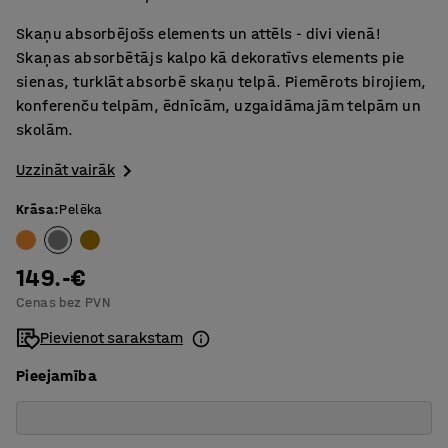
Skaņu absorbējošs elements un attēls - divi vienā!
Skaņas absorbētājs kalpo kā dekoratīvs elements pie
sienas, turklāt absorbē skaņu telpā. Piemērots birojiem,
konferenču telpām, ēdnīcām, uzgaidāmajām telpām un
skolām.
Uzzināt vairāk
Krāsa
:
Pelēka
149.-€
Cenas bez PVN
Pievienot sarakstam
Pieejamība