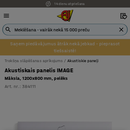
14 dienu atgriešana
Saņem piedāvājumus ātrāk nekā jebkad – pieprasot
tiešsaistē!
Trokšņa slāpēšanas aprīkojums
Akustiskie paneļi
Akustiskais panelis IMAGE
Māksla, 1200x800 mm, pelēks
Art. nr.
:
384111