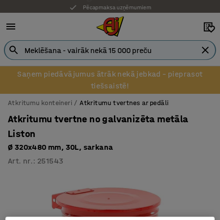
Pēcapmaksa uzņēmumiem
Saņem piedāvājumus ātrāk nekā jebkad – pieprasot
tiešsaistē!
Atkritumu konteineri
Atkritumu tvertnes ar pedāli
Atkritumu tvertne no galvanizēta metāla
Liston
Ø 320x480 mm, 30L, sarkana
Art. nr.
:
251543