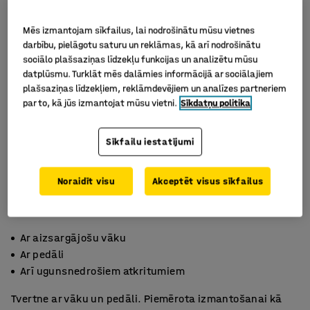
Mēs izmantojam sīkfailus, lai nodrošinātu mūsu vietnes
darbību, pielāgotu saturu un reklāmas, kā arī nodrošinātu
sociālo plašsaziņas līdzekļu funkcijas un analizētu mūsu
datplūsmu. Turklāt mēs dalāmies informācijā ar sociālajiem
plašsaziņas līdzekļiem, reklāmdevējiem un analīzes partneriem
par to, kā jūs izmantojat mūsu vietni.
Sīkdatņu politika
Sīkfailu iestatījumi
Noraidīt visu
Akceptēt visus sīkfailus
Ar aizsargājošu vāku
Ar pedāli
Arī ugunsnedrošiem atkritumiem
Tvertne ar vāku un pedāli. Piemērota izmantošanai kā