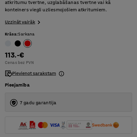
atkritumu tvertne, uzglabāšanas tvertne vai kā
konteiners viegli uzliesmojošiem atkritumiem.
Uzzināt vairāk
Krāsa
:
Sarkana
113.-€
Cenas bez PVN
Pievienot sarakstam
Pieejamība
7 gadu garantija