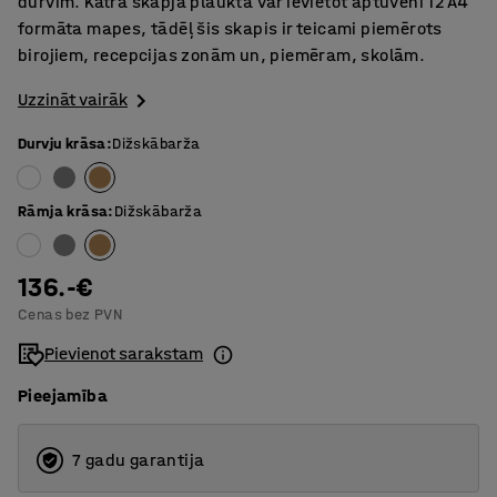
durvīm. Katrā skapja plauktā var ievietot aptuveni 12 A4
formāta mapes, tādēļ šis skapis ir teicami piemērots
birojiem, recepcijas zonām un, piemēram, skolām.
Uzzināt vairāk
Durvju krāsa
:
Dižskābarža
Rāmja krāsa
:
Dižskābarža
136.-€
Cenas bez PVN
Pievienot sarakstam
Pieejamība
7 gadu garantija