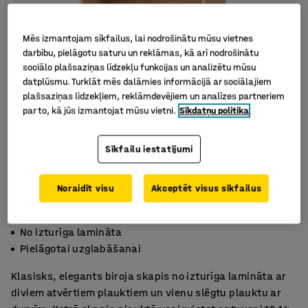
Mēs izmantojam sīkfailus, lai nodrošinātu mūsu vietnes
darbību, pielāgotu saturu un reklāmas, kā arī nodrošinātu
sociālo plašsaziņas līdzekļu funkcijas un analizētu mūsu
datplūsmu. Turklāt mēs dalāmies informācijā ar sociālajiem
plašsaziņas līdzekļiem, reklāmdevējiem un analīzes partneriem
par to, kā jūs izmantojat mūsu vietni.
Sīkdatņu politika
Sīkfailu iestatījumi
Noraidīt visu
Akceptēt visus sīkfailus
Vairākas krāsas
No izturīga lamināta
Pielāgotai uzglabāšanai
Klasisks, elegants biroja skapis no izturīga lamināta ar
diviem atvērtiem plauktiem un vienu slēgtu plauktu ar