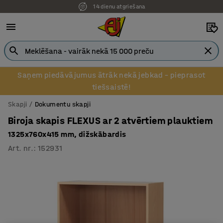
14 dienu atgriešana
Pēcapmaksa uzņēmumiem
Saņem piedāvājumus ātrāk nekā jebkad – pieprasot
tiešsaistē!
Skapji
Dokumentu skapji
Biroja skapis FLEXUS ar 2 atvērtiem plauktiem
1325x760x415 mm, dižskābardis
Art. nr.
:
152931