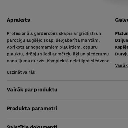
Apraksts
Galv
Profesionāls garderobes skapis ar grīdlīsti un
Platu
parocīgu augšējo skapi lielgabarīta mantām.
Dziļu
Aprīkots ar noņemamiem plauktiem, cepuru
Kopēj
plauktu, drēbju sliedi ar mēteļu āķi un piederumu
Durvju
nodalījumu durvīs. Komplektā neietilpst slēdzene.
Vairāk
Uzzināt vairāk
Vairāk par produktu
FORCE drēbju skapītis ir paredzēts policijas, ugunsdzēsēj
Produkta parametri
profesiju darbiniekiem. Plašajā skapī ir vieta darba apģ
aprīkojumam, un skapim ir izturīga konstrukcija, kas pa
Platums
:
1200
mm
Saistītie dokumenti