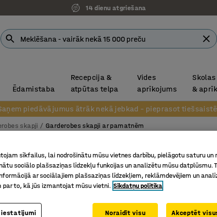
14 dienu atgriešana
Recepcija &
Vides
Skolas
Ēdamistaba
atpūtas telpa
aprīkojums
& aprī
Saņem piedāvājumus ātrāk nekā jebkad – pieprasot tiešsaistē
robes skapji
Garderobes skapji ar pamatnēm
Skapis
ojam sīkfailus, lai nodrošinātu mūsu vietnes darbību, pielāgotu saturu un
inātu sociālo plašsaziņas līdzekļu funkcijas un analizētu mūsu datplūsmu. 
3 sekcij
nformācijā ar sociālajiem plašsaziņas līdzekļiem, reklāmdevējiem un analī
mm, pelē
 par to, kā jūs izmantojat mūsu vietni.
Sīkdatņu politika
Art. nr.
:
31
 iestatījumi
Noraidīt visu
Akceptēt visus
Paredzēt