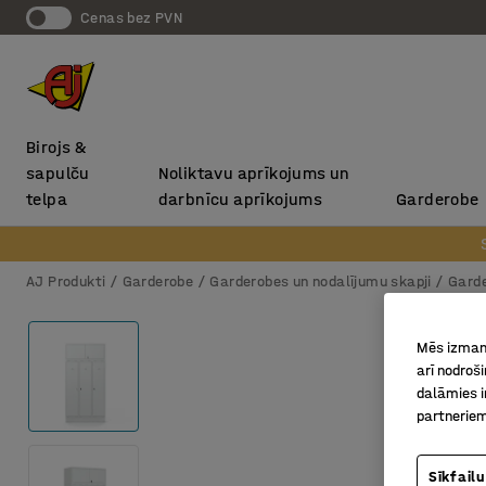
Cenas bez PVN
Birojs &
sapulču
Noliktavu aprīkojums un
telpa
darbnīcu aprīkojums
Garderobe
AJ Produkti
Garderobe
Garderobes un nodalījumu skapji
Garde
Mēs izmant
arī nodroš
dalāmies i
partneriem
Sīkfailu