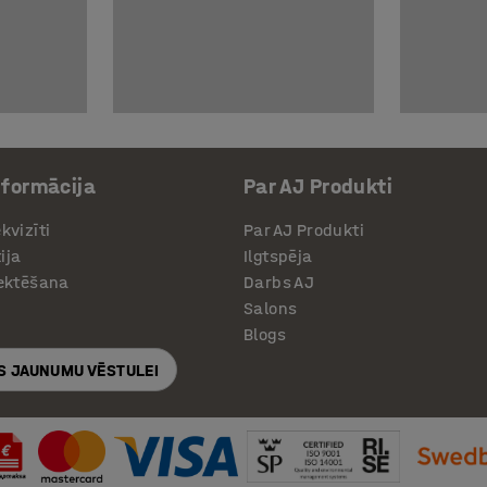
nformācija
Par AJ Produkti
kvizīti
Par AJ Produkti
ija
Ilgtspēja
jektēšana
Darbs AJ
Salons
Blogs
S JAUNUMU VĒSTULEI