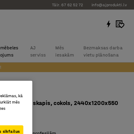
Tālr. 67 62 52 72
info@ajprodukti.lv
 mēbeles
AJ
Mēs
Bezmaksas darba
kojums
serviss
iesakām
vietu plānošana
!
 FORCE
 reklāmas, kā
Turklāt mēs
as, augšējais skapis, cokols, 2440x1200x550
zes
ks
6112
 sīkfailus
s formas tērpu profesijām