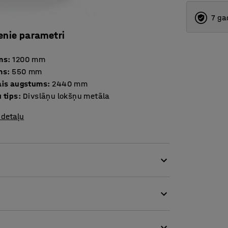
7 ga
enie parametri
ms
:
1200
mm
ms
:
550
mm
ais augstums
:
2440
mm
 tips
:
Divslāņu lokšņu metāla
 detaļu
u, militārpersonu un citu formas tērpu
ērbam, civilajam apģērbam un īpašam
dara to piemērotu skarbām vidēm.