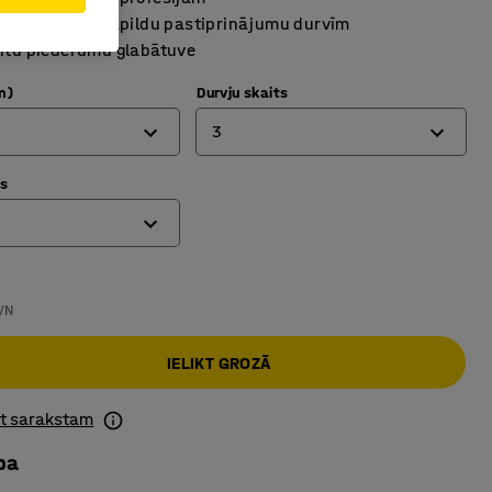
ametināts ar papildu pastiprinājumu durvīm
rītu piederumu glabātuve
m)
Durvju skaits
3
ts
2
3
VN
IELIKT GROZĀ
ot sarakstam
ba