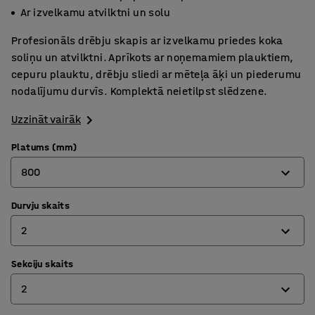
Ar izvelkamu atvilktni un solu
Profesionāls drēbju skapis ar izvelkamu priedes koka
soliņu un atvilktni. Aprīkots ar noņemamiem plauktiem,
cepuru plauktu, drēbju sliedi ar mēteļa āķi un piederumu
nodalījumu durvīs. Komplektā neietilpst slēdzene.
Uzzināt vairāk
Platums (mm)
800
Durvju skaits
800
2
1200
Sekciju skaits
2
2
3