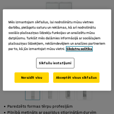
Mēs izmantojam sīkfailus, lai nodrošinātu mūsu vietnes
darbību, pielāgotu saturu un reklāmas, kā arī nodrošinātu
sociālo plašsaziņas līdzekļu funkcijas un analizētu mūsu
datplūsmu. Turklāt mēs dalāmies informācijā ar sociālajiem
plašsaziņas līdzekļiem, reklāmdevējiem un analīzes partneriem
par to, kā jūs izmantojat mūsu vietni.
Sīkdatņu politika
Sīkfailu iestatījumi
Noraidīt visu
Akceptēt visus sīkfailus
Paredzēts formas tērpu profesijām
Pilnībā metināts ar papildus stiprinātām durvīm