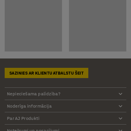
SAZINIES AR KLIENTU ATBALSTU ŠEIT
Nepieciešama palīdzība?
Noderīga informācija
Par AJ Produkti
Noteikumi un nosacījumi