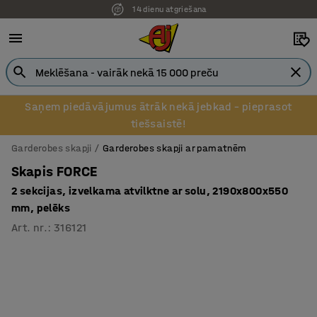
14 dienu atgriešana
Saņem piedāvājumus ātrāk nekā jebkad – pieprasot
tiešsaistē!
Garderobes skapji
Garderobes skapji ar pamatnēm
Skapis FORCE
2 sekcijas, izvelkama atvilktne ar solu, 2190x800x550
mm, pelēks
Art. nr.
:
316121