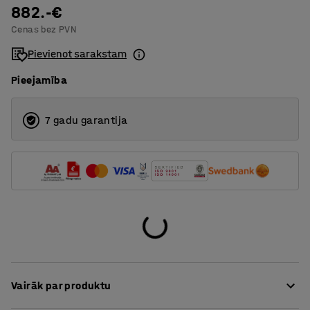
882.-€
2
Cenas bez PVN
3
Pievienot sarakstam
Pieejamība
7 gadu garantija
Vairāk par produktu