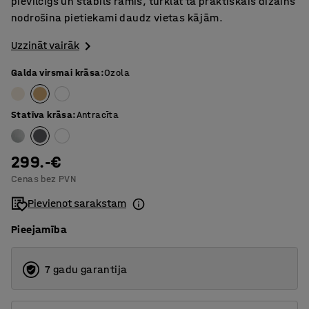
pievilcīgs un stabils rāmis, turklāt tā praktiskais dizains
nodrošina pietiekami daudz vietas kājām.
Uzzināt vairāk
Galda virsmai krāsa
:
Ozola
Statīva krāsa
:
Antracīta
299.-€
Cenas bez PVN
Pievienot sarakstam
Pieejamība
7 gadu garantija