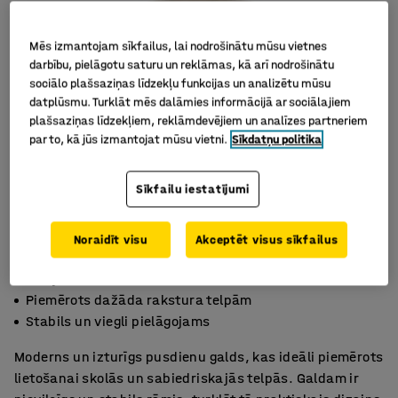
Mēs izmantojam sīkfailus, lai nodrošinātu mūsu vietnes
darbību, pielāgotu saturu un reklāmas, kā arī nodrošinātu
sociālo plašsaziņas līdzekļu funkcijas un analizētu mūsu
datplūsmu. Turklāt mēs dalāmies informācijā ar sociālajiem
plašsaziņas līdzekļiem, reklāmdevējiem un analīzes partneriem
par to, kā jūs izmantojat mūsu vietni.
Sīkdatņu politika
Sīkfailu iestatījumi
Noraidīt visu
Akceptēt visus sīkfailus
Pieejams vairākos izmēros un krāsās
Piemērots dažāda rakstura telpām
Stabils un viegli pielāgojams
Moderns un izturīgs pusdienu galds, kas ideāli piemērots
lietošanai skolās un sabiedriskajās telpās. Galdam ir