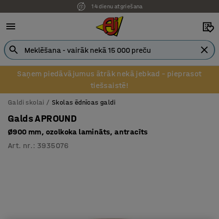
14 dienu atgriešana
Pēcapmaksa uzņēmumiem
Saņem piedāvājumus ātrāk nekā jebkad – pieprasot
tiešsaistē!
Galdi skolai
Skolas ēdnīcas galdi
Galds APROUND
Ø900 mm, ozolkoka lamināts, antracīts
Art. nr.
:
3935076