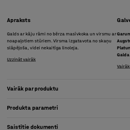
Apraksts
Galv
Galds ar kāju rāmi no bērza masīvkoka un virsmu ar
Garu
noapaļotiem stūriem. Virsma izgatavota no skaņu
Augs
slāpējoša, videi nekaitīga linoleja.
Platu
Galda
Uzzināt vairāk
Vairāk
Vairāk par produktu
Stabilajam robustā dizaina galdam KUPOL ir no bērza masī
Produkta parametri
nav asu stūru vai malu, tāpēc tas teicami piemērots pirm
un citām telpām, kurās bieži uzturas bērni. Grīdu zem gald
Garums
:
1500
mm
daudzi.
Saistītie dokumenti
Augstums
:
500
mm