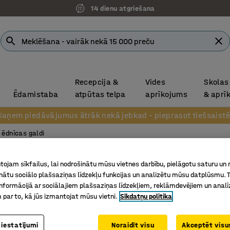
14 dienu atgriešana
Recepcija &
Vides
Skolas
Ēdamistaba
atpūtas telpa
aprīkojums
& aprī
Saņem piedāvājumus ātrāk nekā jebkad – pieprasot tiešsaistē
 ēdnīcas galdi
Galds K
ojam sīkfailus, lai nodrošinātu mūsu vietnes darbību, pielāgotu saturu un
inātu sociālo plašsaziņas līdzekļu funkcijas un analizētu mūsu datplūsmu. 
1500x80
nformācijā ar sociālajiem plašsaziņas līdzekļiem, reklāmdevējiem un analī
Art. nr.
:
35
 par to, kā jūs izmantojat mūsu vietni.
Sīkdatņu politika
Noapaļoti
 iestatījumi
Noraidīt visu
Akceptēt visus
Skaņu slā