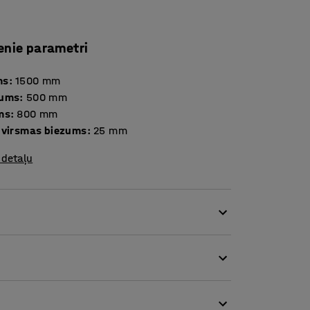
enie parametri
ms
:
1500
mm
tums
:
500
mm
ms
:
800
mm
 virsmas biezums
:
25
mm
 detaļu
vkoka izgatavots kāju rāmis. Galda virsmai
sskolas izglītības iestādēm, skolām, ēdnīcām
a var ērti uzkopt. Pie galda var apsēsties