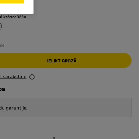
pamatni
ai krāsa
:
Bēša
VN
IELIKT GROZĀ
ot sarakstam
ba
du garantija