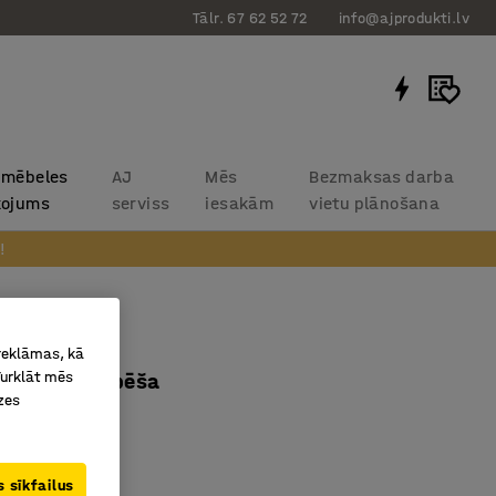
Tālr. 67 62 52 72
info@ajprodukti.lv
 mēbeles
AJ
Mēs
Bezmaksas darba
kojums
serviss
iesakām
vietu plānošana
!
upol
 reklāmas, kā
Turklāt mēs
0x500mm, bēša
zes
7454
 stūri
 sīkfailus
pējošs linolejs