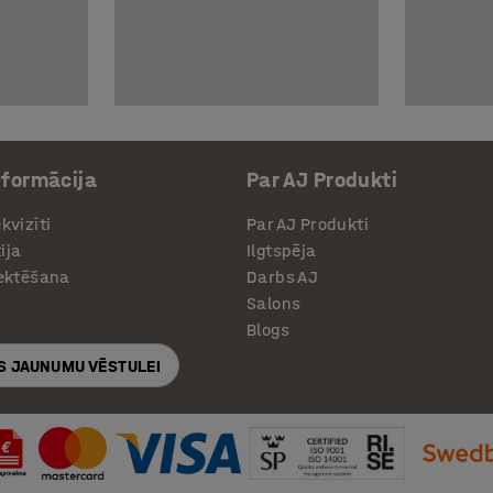
nformācija
Par AJ Produkti
kvizīti
Par AJ Produkti
ija
Ilgtspēja
jektēšana
Darbs AJ
Salons
Blogs
S JAUNUMU VĒSTULEI