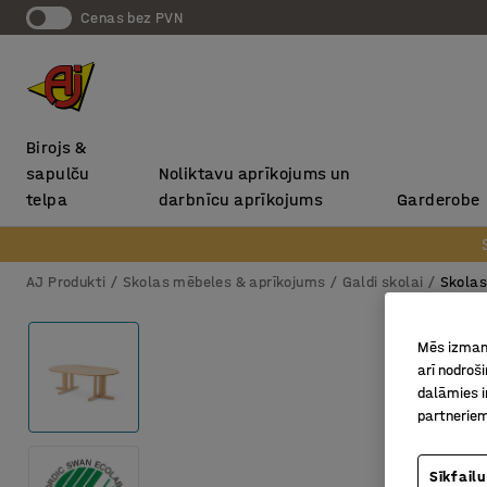
Cenas bez PVN
Birojs &
sapulču
Noliktavu aprīkojums un
telpa
darbnīcu aprīkojums
Garderobe
AJ Produkti
Skolas mēbeles & aprīkojums
Galdi skolai
Skolas
Mēs izmant
arī nodroš
dalāmies i
partneriem
Sīkfailu