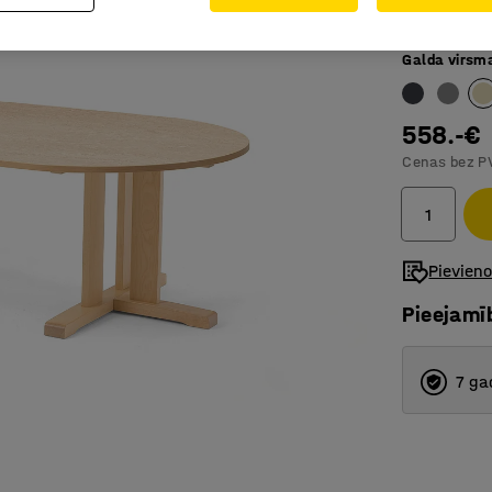
Ar kāju 
Galda virsm
558.-€
Cenas bez P
Pievien
Pieejamī
7 ga