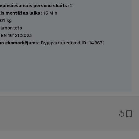
epieciešamais personu skaits
:
2
s montāžas laiks
:
15
Min
,01
kg
Samontēts
EN 16121:2023
 un ekomarķējums
:
Byggvarubedömd ID: 148671