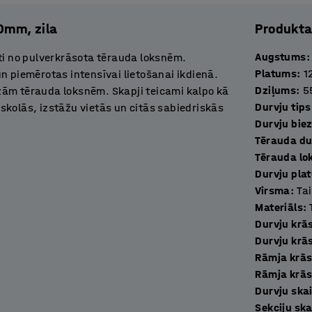
00mm, zila
Produkta
Augstums
:
oti no pulverkrāsota tērauda loksnēm.
Platums
:
1
n piemērotas intensīvai lietošanai ikdienā.
Dziļums
:
5
zām tērauda loksnēm. Skapji teicami kalpo kā
Durvju tips
skolās, izstāžu vietās un citās sabiedriskās
Durvju bie
trokšņu slāpētājiem, tāpēc tās aizveramas
Tērauda du
 apakšējā daļā uzlabo gaisa apmaiņu un
Tērauda lo
Durvju pla
Virsma
:
Ta
irākus skapjus, veidojot savām vajadzībām
Materiāls
:
 neietilpst slēdzene, tādēļ vari izvēlēties
Durvju krā
Durvju krā
Rāmja krā
kai viena persona. Cilpas slēdzene vai
Rāmja krās
, ka personāls vai skolēni var pazaudēt savas
Durvju ska
ar cilpas slēdzeni. Tas ieteicams, ja skapjiem
Sekciju ska
eina ģērbtuvēs. Kombināciju slēdzene ir labs