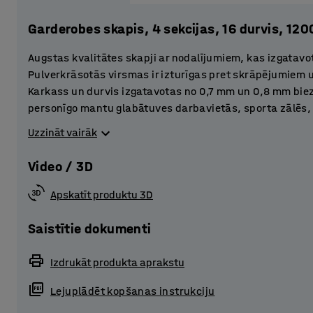
Garderobes skapis, 4 sekcijas, 16 durvis, 12
Augstas kvalitātes skapji ar nodalījumiem, kas izgatav
Pulverkrāsotās virsmas ir izturīgas pret skrāpējumiem u
Karkass un durvis izgatavotas no 0,7 mm un 0,8 mm bie
personīgo mantu glabātuves darbavietās, sporta zālēs, 
zonās. Durvis ir pastiprinātas un aprīkotas ar gumijas 
Uzzināt vairāk
pavisam klusi. Perforācijas skapja korpusa augšējā un
novērš mitruma uzkrāšanos.
Video / 3D
Aicinām izvēlēties dažādus piederumus un apvienot va
Apskatīt produktu 3D
atbilstošu risinājumu! Skapju ar nodalījumiem aprīkojumā
sev piemērotāko.
Saistītie dokumenti
Cilindra slēdzene ir piemērota skapītim, kuru izmanto ti
Izdrukāt produkta aprakstu
kombināciju slēdzene ir lieliska izvēle, ja pastāv bažas
Lejuplādēt kopšanas instrukciju
atslēgas. Papildu piekaramo slēdzeni var izmantot kopā 
ir vairāki lietotāji, piemēram, sporta zāles vai peldbas