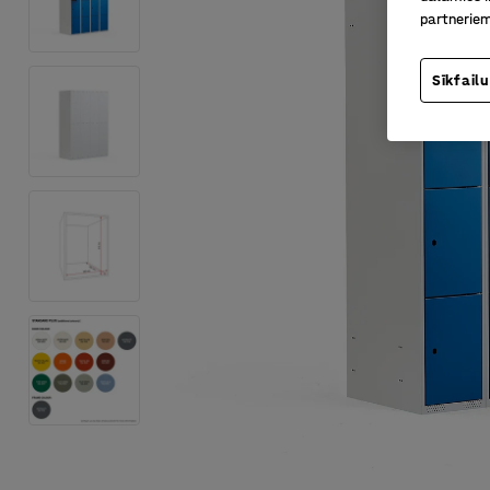
partneriem
Sīkfailu