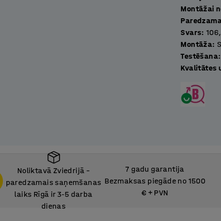
Montāžai n
 nodalījumam. Tas ir īpaši noderīgi, ja skapjus
Paredzamai
etu uzglabāšanai.
Svars
:
106
Montāža
:
tnes rāmis neļauj cilvēkiem atstāt lietas zem
Testēšana
:
o uzkopšanu. Īpaši praktiski tas ir telpās,
Kvalitātes
plaukta ir parocīgs izmantošanai ģērbtuvēs.
7 gadu garantija
Noliktavā Zviedrijā –
Bezmaksas piegāde no 1500
paredzamais saņemšanas
€ + PVN
laiks Rīgā ir 3
5 darba
‑
dienas