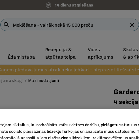
14 dienu atgriešana
Recepcija &
Vides
Skolas
Ēdamistaba
atpūtas telpa
aprīkojums
& aprī
Saņem piedāvājumus ātrāk nekā jebkad – pieprasot tiešsaistē
ījumu skapji
Mazi nodalījumi
Garder
4 sekcija
1200mm, 
Art. nr.
:
32
ojam sīkfailus, lai nodrošinātu mūsu vietnes darbību, pielāgotu saturu un
inātu sociālo plašsaziņas līdzekļu funkcijas un analizētu mūsu datplūsmu. 
8, 12 vai
nformācijā ar sociālajiem plašsaziņas līdzekļiem, reklāmdevējiem un analī