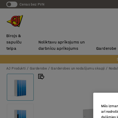
Cenas bez PVN
Birojs &
sapulču
Noliktavu aprīkojums un
telpa
darbnīcu aprīkojums
Garderobe
AJ Produkti
Garderobe
Garderobes un nodalījumu skapji
Nodal
Mēs izmant
arī nodroš
dalāmies i