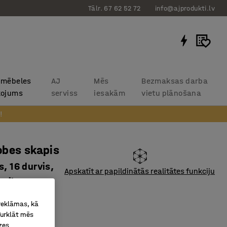
Tālr. 67 62 52 72
info@ajprodukti.lv
 mēbeles
AJ
Mēs
Bezmaksas darba
kojums
serviss
iesakām
vietu plānošana
!
obes skapis
s, 16 durvis,
Apskatīt ar papildinātās realitātes funkciju
zila
4062
 reklāmas, kā
Turklāt mēs
 16 nodalījumi
zes