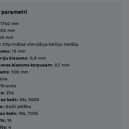
 parametri
1740
mm
200
mm
50
mm
:
Stiprinātas vienslāņa lokšņu metāla
zums
:
15
mm
rvju biezums
:
0,8
mm
ksnes biezums korpusam
:
0,7
mm
tums
:
300
mm
isna
Tērauda
sa
:
Zila
sas kods
:
RAL 5005
sa
:
Gaiši pelēka
as kods
:
RAL 7035
its
:
16
its
:
4