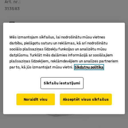
Art. nr.
:
313583
Mēs izmantojam sīkfailus, lai nodrošinātu mūsu vietnes
darbību, pielāgotu saturu un reklāmas, kā arī nodrošinātu
sociālo plašsaziņas līdzekļu funkcijas un analizētu mūsu
datplūsmu. Turklāt mēs dalāmies informācijā ar sociālajiem
plašsaziņas līdzekļiem, reklāmdevējiem un analīzes partneriem
par to, kā jūs izmantojat mūsu vietni.
Sīkdatņu politika
Sīkfailu iestatījumi
Noraidīt visu
Akceptēt visus sīkfailus