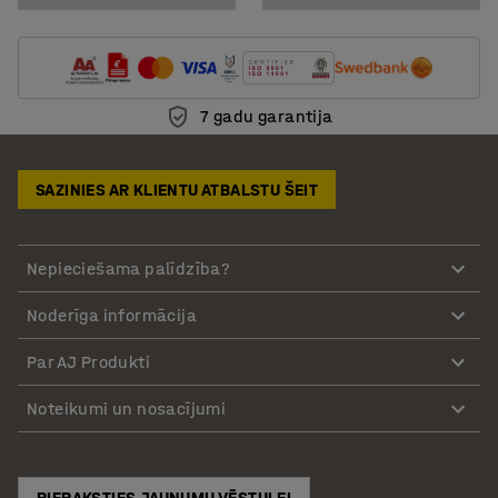
7 gadu garantija
SAZINIES AR KLIENTU ATBALSTU ŠEIT
Nepieciešama palīdzība?
Noderīga informācija
Par AJ Produkti
Noteikumi un nosacījumi
PIERAKSTIES JAUNUMU VĒSTULEI