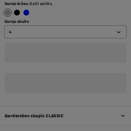
Durvju krāsa
:
Gaiši pelēka
Durvju skaits
4
4
6
Garderobes skapis CLASSIC