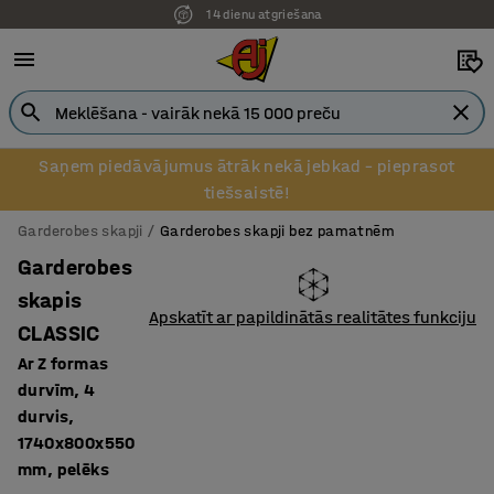
14 dienu atgriešana
Saņem piedāvājumus ātrāk nekā jebkad – pieprasot
tiešsaistē!
Garderobes skapji
Garderobes skapji bez pamatnēm
Garderobes
skapis
Apskatīt ar papildinātās realitātes funkciju
CLASSIC
Ar Z formas
durvīm, 4
durvis,
1740x800x550
mm, pelēks