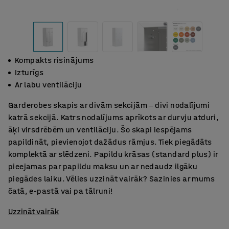
Kompakts risinājums
Izturīgs
Ar labu ventilāciju
Garderobes skapis ar divām sekcijām ‒ divi nodalījumi
katrā sekcijā. Katrs nodalījums aprīkots ar durvju atduri,
āķi virsdrēbēm un ventilāciju. Šo skapi iespējams
papildināt, pievienojot dažādus rāmjus. Tiek piegādāts
komplektā ar slēdzeni. Papildu krāsas (standard plus) ir
pieejamas par papildu maksu un ar nedaudz ilgāku
piegādes laiku. Vēlies uzzināt vairāk? Sazinies ar mums
čatā, e-pastā vai pa tālruni!
Uzzināt vairāk