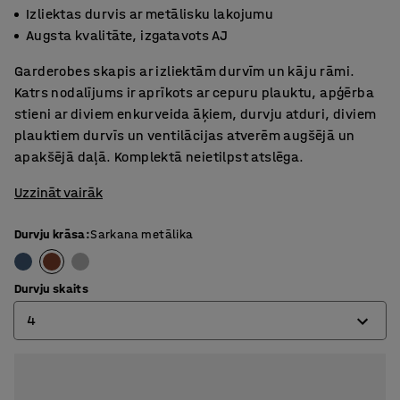
Izliektas durvis ar metālisku lakojumu
Augsta kvalitāte, izgatavots AJ
Garderobes skapis ar izliektām durvīm un kāju rāmi.
Katrs nodalījums ir aprīkots ar cepuru plauktu, apģērba
stieni ar diviem enkurveida āķiem, durvju atduri, diviem
plauktiem durvīs un ventilācijas atverēm augšējā un
apakšējā daļā. Komplektā neietilpst atslēga.
Uzzināt vairāk
Durvju krāsa
:
Sarkana metālika
Durvju skaits
4
2