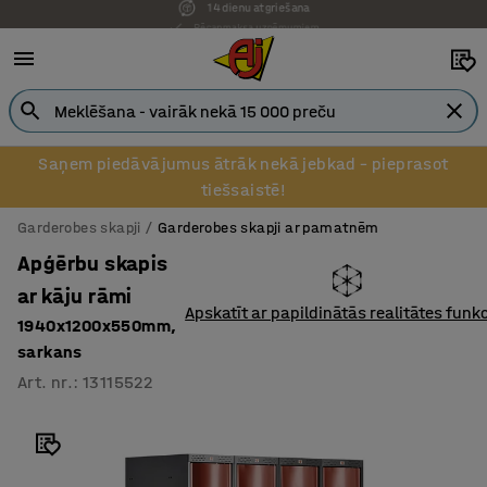
Pēcapmaksa uzņēmumiem
Saņem piedāvājumus ātrāk nekā jebkad – pieprasot
tiešsaistē!
Garderobes skapji
Garderobes skapji ar pamatnēm
Apģērbu skapis
ar kāju rāmi
Apskatīt ar papildinātās realitātes funkc
1940x1200x550mm,
sarkans
Art. nr.
:
13115522