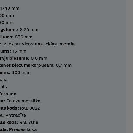
1740
mm
00
mm
50
mm
ugstums
:
2120
mm
ziļums
:
830
mm
:
Izliektas vienslāņa lokšņu metāla
zums
:
15
mm
rvju biezums
:
0,8
mm
ksnes biezums korpusam
:
0,7
mm
tums
:
300
mm
isna
Sols
Tērauda
sa
:
Pelēka metālika
sas kods
:
RAL 9022
sa
:
Antracīta
as kods
:
RAL 7016
āls
:
Priedes koka