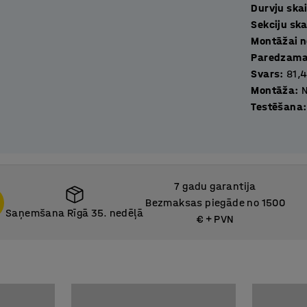
Durvju ska
Sekciju ska
Montāžai n
Paredzamai
Svars
:
81,
Montāža
:
Testēšana
:
7 gadu garantija
Bezmaksas piegāde no 1500
Saņemšana Rīgā 35. nedēļā
€ + PVN
Saņemšana Rīgā 35. nedēļā