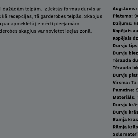
Augstums
:
ti dažādām telpām. Izliektās formas durvis ar
Platums
:
9
 kā recepcijas, tā garderobes telpās. Skapjus
Dziļums
:
5
po par apmeklētājiem ērti pieejamām
Kopējais a
rderobes skapjus var novietot ieejas zonā,
Kopējais d
.
Durvju tips
Durvju bie
epieciešamais praktiskam, mūsdienīgam
Tērauda du
r plaukts, kurā var ērti uzglabāt tualetes
Tērauda lo
kšējā daļā un augšdaļā nodrošina teicamu
Durvju pla
7 mm bieza tērauda. Izliektās formas durvis
Virsma
:
Ta
Pamatne
:
Materiāls
:
lnīgi metināta, melnā tonī pulverkrāsota
Durvju krā
n regulējamām kājām. Komplektā iekļautais
Durvju krā
gan lai ērti uzkoptu grīdu zem skapja,
Rāmja krā
Rāmja krās
Sols materi
vajadzībām, un izveidot nevainojami drošu