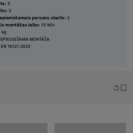
its
:
3
its
:
3
epieciešamais personu skaits
:
2
s montāžas laiks
:
15
Min
4
kg
NEPIECIEŠAMA MONTĀŽA
EN 16121:2023