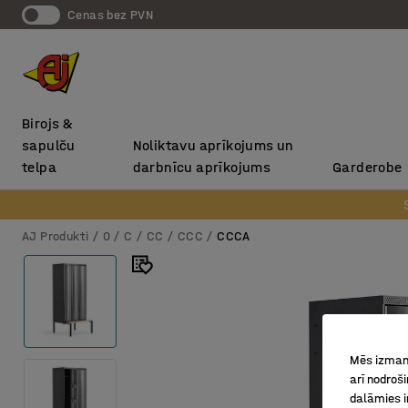
Cenas bez PVN
Birojs &
sapulču
Noliktavu aprīkojums un
telpa
darbnīcu aprīkojums
Garderobe
AJ Produkti
0
C
CC
CCC
CCCA
Mēs izmant
arī nodroš
dalāmies i