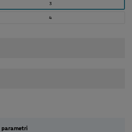
3
4
 parametri