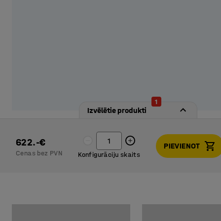
glabātuvi (slēdzenes iegādājamas atsevišķi).
1
Izvēlētie produkti
622.-€
PIEVIENOT
Cenas bez PVN
Konfigurāciju skaits