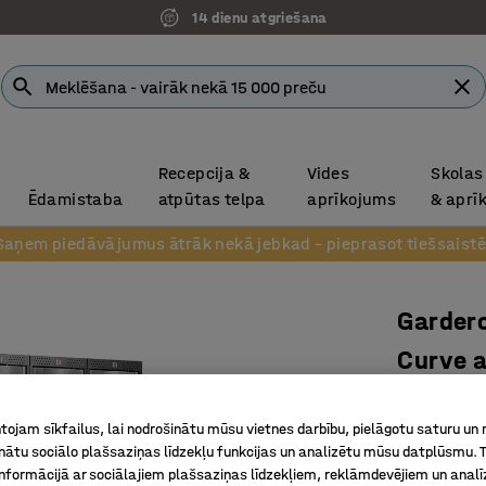
14 dienu atgriešana
Recepcija &
Vides
Skolas
Ēdamistaba
atpūtas telpa
aprīkojums
& aprī
Saņem piedāvājumus ātrāk nekā jebkad – pieprasot tiešsaistē
Garder
Curve a
3x1 durvi
2120x9
ojam sīkfailus, lai nodrošinātu mūsu vietnes darbību, pielāgotu saturu un
inātu sociālo plašsaziņas līdzekļu funkcijas un analizētu mūsu datplūsmu. 
pelēks
nformācijā ar sociālajiem plašsaziņas līdzekļiem, reklāmdevējiem un analī