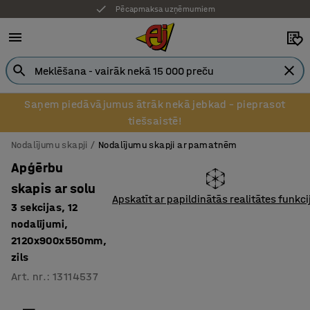
Pēcapmaksa uzņēmumiem
Saņem piedāvājumus ātrāk nekā jebkad – pieprasot
tiešsaistē!
Nodalījumu skapji
Nodalījumu skapji ar pamatnēm
Apģērbu
skapis ar solu
Apskatīt ar papildinātās realitātes funkci
3 sekcijas, 12
nodalījumi,
2120x900x550mm,
zils
Art. nr.
:
13114537