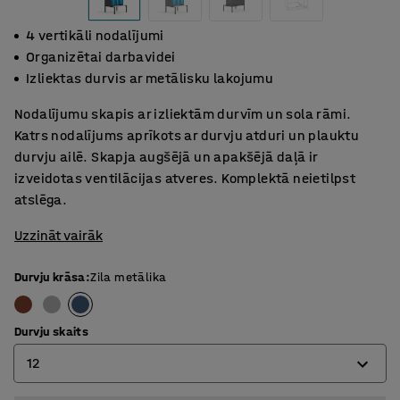
4 vertikāli nodalījumi
Organizētai darbavidei
Izliektas durvis ar metālisku lakojumu
Nodalījumu skapis ar izliektām durvīm un sola rāmi.
Katrs nodalījums aprīkots ar durvju atduri un plauktu
durvju ailē. Skapja augšējā un apakšējā daļā ir
izveidotas ventilācijas atveres. Komplektā neietilpst
atslēga.
Uzzināt vairāk
Durvju krāsa
:
Zila metālika
Durvju skaits
12