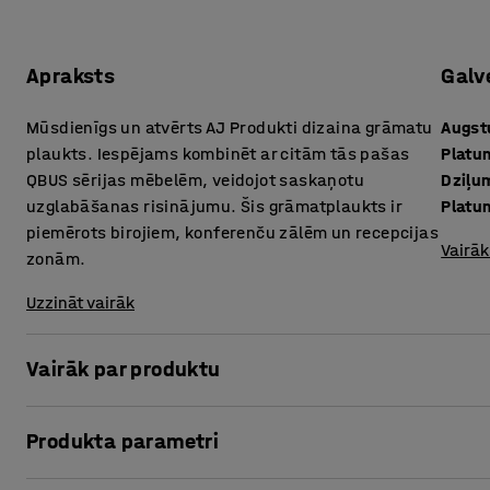
Apraksts
Galv
Mūsdienīgs un atvērts AJ Produkti dizaina grāmatu
Augs
plaukts. Iespējams kombinēt ar citām tās pašas
Platu
QBUS sērijas mēbelēm, veidojot saskaņotu
Dziļu
uzglabāšanas risinājumu. Šis grāmatplaukts ir
Platum
piemērots birojiem, konferenču zālēm un recepcijas
Vairāk
zonām.
Uzzināt vairāk
Vairāk par produktu
Izmantojot šo pielāgojamo QBUS uzglabāšanas sēriju, iespē
Produkta parametri
Šis praktiskais grāmatu plaukts ir lieliski piemērots, lai
biroja piederumiem un citiem priekšmetiem, kam vēlies ērt