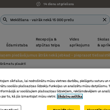
14 dienu atgriešana
Recepcija &
Vides
Skolas
Ēdamistaba
atpūtas telpa
aprīkojums
& aprī
Saņem piedāvājumus ātrāk nekā jebkad – pieprasot tiešsaistē
Grāmatu plaukti
Grāmat
ojam sīkfailus, lai nodrošinātu mūsu vietnes darbību, pielāgotu saturu un
1 plaukt
inātu sociālo plašsaziņas līdzekļu funkcijas un analizētu mūsu datplūsmu. 
nformācijā ar sociālajiem plašsaziņas līdzekļiem, reklāmdevējiem un analī
Art. nr.
:
17
 par to, kā jūs izmantojat mūsu vietni.
Sīkdatņu politika
Regulējam
Daudzpus