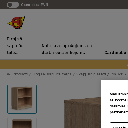
Cenas bez PVN
Birojs &
sapulču
Noliktavu aprīkojums un
telpa
darbnīcu aprīkojums
Garderobe
AJ Produkti
Birojs & sapulču telpa
Skapji un plaukti
Plaukti
Mēs izmant
arī nodroš
dalāmies i
partneriem