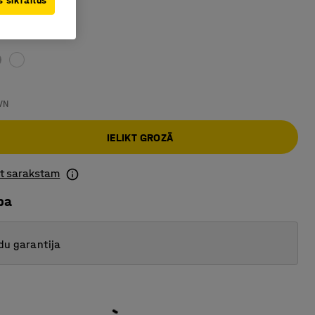
 sīkfailus
klāsta
VN
IELIKT GROZĀ
ot sarakstam
ba
du garantija