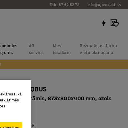
Tālr. 67 62 52 72
info@ajprodukti.lv
 mēbeles
AJ
Mēs
Bezmaksas darba
kojums
serviss
iesakām
vietu plānošana
!
u plaukts QBUS
 reklāmas, kā
s, pamatnes rāmis, 873x800x400 mm, ozols
Turklāt mēs
zes
0046
i plaukti
īgs un kompakts