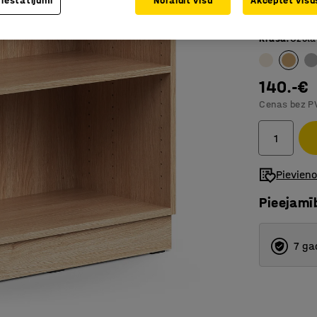
 iestatījumi
Noraidīt visu
Akceptēt visus
No QBUS 
Krāsa
:
Ozola
140.-€
Cenas bez P
Pievien
Pieejamī
7 ga