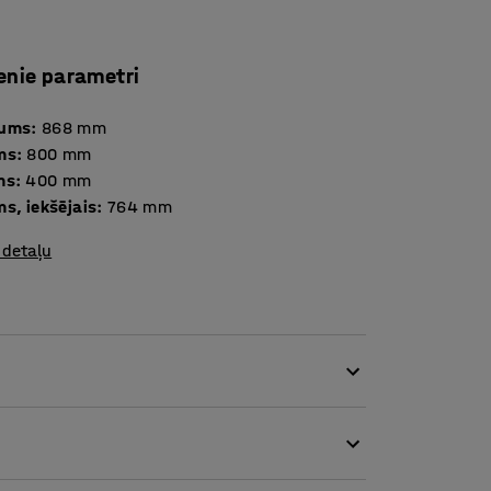
enie parametri
tums
:
868
mm
ms
:
800
mm
ms
:
400
mm
s, iekšējais
:
764
mm
 detaļu
jams ērti izveidot sakārtotu darba vidi!
 uzglabātu jebko no grāmatām un mapēm līdz
i piekļūt.