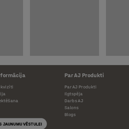
nformācija
Par AJ Produkti
kvizīti
Par AJ Produkti
ija
Ilgtspēja
jektēšana
Darbs AJ
Salons
Blogs
S JAUNUMU VĒSTULEI