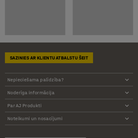
SAZINIES AR KLIENTU ATBALSTU ŠEIT
Nepieciešama palīdzība?
Noderīga informācija
Par AJ Produkti
Noteikumi un nosacījumi