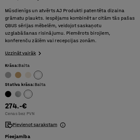
Mūsdienīgs un atvērts AJ Produkti patentēta dizaina
grāmatu plaukts. Iespējams kombinēt ar citām tās pašas
QBUS sērijas mēbelēm, veidojot saskaņotu
uzglabāšanas risinājumu. Piemērots birojiem,
konferenču zālēm vai recepcijas zonām.
Uzzināt vairāk
Krāsa
:
Balta
Statīva krāsa
:
Balta
274.-€
Cenas bez PVN
Pievienot sarakstam
Pieejamība