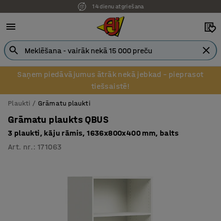
14 dienu atgriešana
Saņem piedāvājumus ātrāk nekā jebkad – pieprasot
tiešsaistē!
Plaukti
Grāmatu plaukti
Grāmatu plaukts QBUS
3 plaukti, kāju rāmis, 1636x800x400 mm, balts
Art. nr.
:
171063