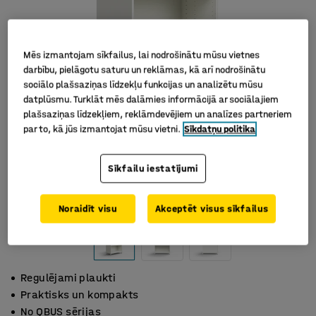
Mēs izmantojam sīkfailus, lai nodrošinātu mūsu vietnes
darbību, pielāgotu saturu un reklāmas, kā arī nodrošinātu
sociālo plašsaziņas līdzekļu funkcijas un analizētu mūsu
datplūsmu. Turklāt mēs dalāmies informācijā ar sociālajiem
plašsaziņas līdzekļiem, reklāmdevējiem un analīzes partneriem
par to, kā jūs izmantojat mūsu vietni.
Sīkdatņu politika
Sīkfailu iestatījumi
Noraidīt visu
Akceptēt visus sīkfailus
Regulējami plaukti
Praktisks un kompakts
No QBUS sērijas