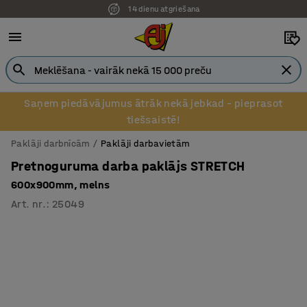
14 dienu atgriešana
Saņem piedāvājumus ātrāk nekā jebkad – pieprasot
tiešsaistē!
Paklāji darbnīcām
Paklāji darbavietām
Pretnoguruma darba paklājs STRETCH
600x900mm, melns
Art. nr.
:
25049