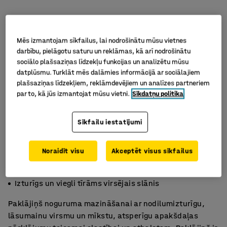
Mēs izmantojam sīkfailus, lai nodrošinātu mūsu vietnes
darbību, pielāgotu saturu un reklāmas, kā arī nodrošinātu
sociālo plašsaziņas līdzekļu funkcijas un analizētu mūsu
datplūsmu. Turklāt mēs dalāmies informācijā ar sociālajiem
plašsaziņas līdzekļiem, reklāmdevējiem un analīzes partneriem
par to, kā jūs izmantojat mūsu vietni.
Sīkdatņu politika
Sīkfailu iestatījumi
Noraidīt visu
Akceptēt visus sīkfailus
Piemērots sausai videi
Lieliski piemērots ilgstošai stāvēšanai
Izturīgs un viegli tīrāms virsējais slānis
Paklājiņš noguruma mazināšanai ar nodilumizturīgu,
lāsumainu virsmu un mīkstu, atsperīgu apakšdaļas