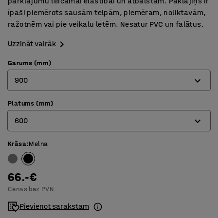
pārklājumu teicamai elastībai un atbalstam. Paklājiņš ir
īpaši piemērots sausām telpām, piemēram, noliktavām,
ražotnēm vai pie veikalu letēm. Nesatur PVC un falātus.
Uzzināt vairāk
Garums (mm)
900
Platums (mm)
900
600
1500
Krāsa
:
Melna
600
900
66.-€
Cenas bez PVN
Pievienot sarakstam