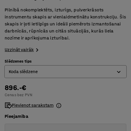
Pilnībā nokomplektēts, izturīgs, pulverkrāsots
instrumentu skapis ar vienlaidmetinātu konstrukciju. Šis
skapis ir ļoti ietilpīgs un ideāli piemērots izmantošanai
darbnīcās, rūpnīcās un citās situācijās, kurās liela
nozīme ir aprīkojuma izturībai.
Uzzināt vairāk
Slēdzenes tips
Koda slēdzene
896.-€
Koda slēdzene
Cenas bez PVN
Slēdzene ar atslēgu
Pievienot sarakstam
Pieejamība