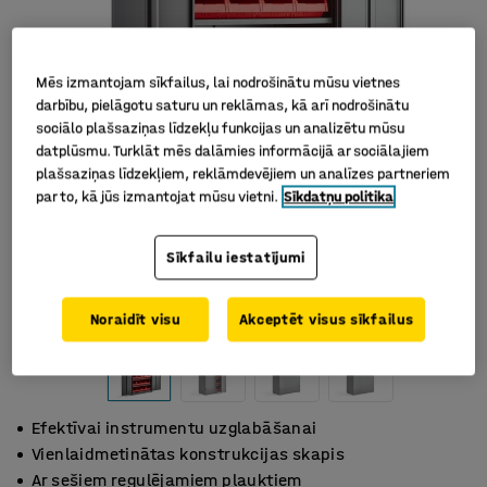
Mēs izmantojam sīkfailus, lai nodrošinātu mūsu vietnes
darbību, pielāgotu saturu un reklāmas, kā arī nodrošinātu
sociālo plašsaziņas līdzekļu funkcijas un analizētu mūsu
datplūsmu. Turklāt mēs dalāmies informācijā ar sociālajiem
plašsaziņas līdzekļiem, reklāmdevējiem un analīzes partneriem
par to, kā jūs izmantojat mūsu vietni.
Sīkdatņu politika
Sīkfailu iestatījumi
Noraidīt visu
Akceptēt visus sīkfailus
Efektīvai instrumentu uzglabāšanai
Vienlaidmetinātas konstrukcijas skapis
Ar sešiem regulējamiem plauktiem