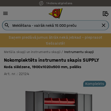
14 dienu atgriešana
Pēcapmaksa uzņēmumiem
Saņem piedāvājumus ātrāk nekā jebkad – pieprasot
tiešsaistē!
Metāla skapji un instrumentu skapji
Instrumentu skapji
Nokomplektēts instrumentu skapis SUPPLY
Koda slēdzene, 1900x1020x500 mm, pelēks
Art. nr.
:
22124
Komplekts