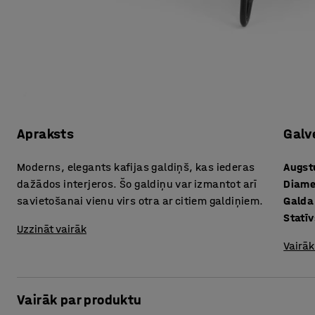
Apraksts
Galv
Moderns, elegants kafijas galdiņš, kas iederas
Augs
dažādos interjeros. Šo galdiņu var izmantot arī
Diame
savietošanai vienu virs otra ar citiem galdiņiem.
Galda
Statīv
Uzzināt vairāk
Vairāk
Vairāk par produktu