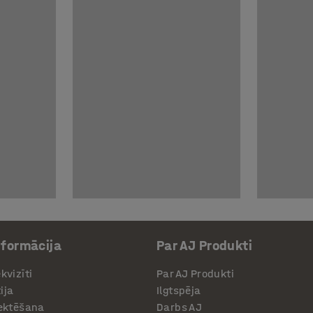
nformācija
Par AJ Produkti
kvizīti
Par AJ Produkti
ija
Ilgtspēja
jektēšana
Darbs AJ