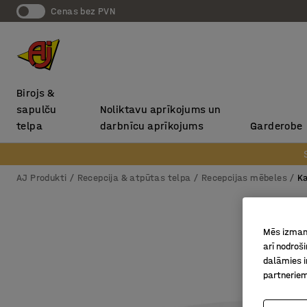
Cenas bez PVN
Birojs &
sapulču
Noliktavu aprīkojums un
telpa
darbnīcu aprīkojums
Garderobe
AJ Produkti
Recepcija & atpūtas telpa
Recepcijas mēbeles
Ka
Mēs izmant
arī nodroš
dalāmies i
partneriem