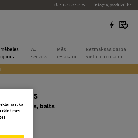
Tālr. 67 62 52 72
info@ajprodukti.lv
 mēbeles
AJ
Mēs
Bezmaksas darba
kojums
serviss
iesakām
vietu plānošana
!
 galdiņš IRIS
 reklāmas, kā
10 mm, melns, balts
Turklāt mēs
1931
zes
lamināts