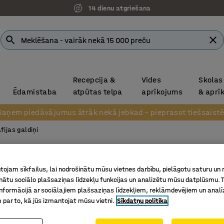
14 dienu atgriešana
Recepcija &
Vides
Skolas
Ēdamistaba
atpūtas telpa
aprīkojums
& aprī
Saņem piedāvājumus ātrāk nekā jebkad – pieprasot tiešsaistē
fijas galdiņi
Kafijas
ojam sīkfailus, lai nodrošinātu mūsu vietnes darbību, pielāgotu saturu un
Ø700 x 5
inātu sociālo plašsaziņas līdzekļu funkcijas un analizētu mūsu datplūsmu. 
Art. nr.
:
13
nformācijā ar sociālajiem plašsaziņas līdzekļiem, reklāmdevējiem un analī
 par to, kā jūs izmantojat mūsu vietni.
Sīkdatņu politika
Izturīgs 
Moderns