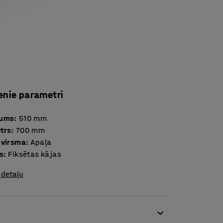
enie parametri
tums
:
510
mm
trs
:
700
mm
 virsma
:
Apaļa
s
:
Fiksētas kājas
 detaļu