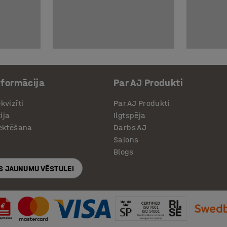
nformācija
Par AJ Produkti
kvizīti
Par AJ Produkti
ija
Ilgtspēja
jektēšana
Darbs AJ
Salons
Blogs
S JAUNUMU VĒSTULEI