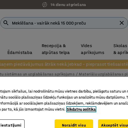
14 dienu atgriešana
Recepcija &
Vides
Skolas
Ēdamistaba
atpūtas telpa
aprīkojums
& aprī
Saņem piedāvājumus ātrāk nekā jebkad – pieprasot tiešsaistē
tu sistēmas un uzglabāšanas aprīkojums
Materiālu uzglabāšanas pl
Konsoļu
ojam sīkfailus, lai nodrošinātu mūsu vietnes darbību, pielāgotu saturu un
inātu sociālo plašsaziņas līdzekļu funkcijas un analizētu mūsu datplūsmu. 
Vienpusē
nformācijā ar sociālajiem plašsaziņas līdzekļiem, reklāmdevējiem un analī
Art. nr.
:
22
 par to, kā jūs izmantojat mūsu vietni.
Sīkdatņu politika
Garām, v
 iestatījumi
Noraidīt visu
Akceptēt visus
Plašākai