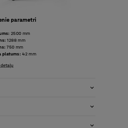
enie parametri
tums
:
2500
mm
ms
:
1288
mm
ms
:
750
mm
a platums
:
42
mm
 detaļu
plauktus pavisam vienkārši var pielāgot
s var novietot jebkurā augstumā, kā arī