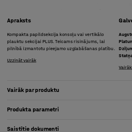
Apraksts
Galv
Kompakta papildsekcija konsoļu vai vertikālo
Augs
plauktu sekcijai PLUS. Teicams risinājums, lai
Platu
pilnībā izmantotu pieejamo uzglabāšanas platību.
Dziļu
Statņ
Uzzināt vairāk
Vairāk
Vairāk par produktu
Izmantojot vienu vai vairākas papildsekcijas, garu preču 
Produkta parametri
atbilstoši tavām vajadzībām.
Augstums
:
2500
mm
Papildsekcija ir tikpat praktiska kā pamatsekcija. Konsole
Saistītie dokumenti
Platums
:
1288
mm
pārvietot augstāk vai zemāk, ja nepieciešams.