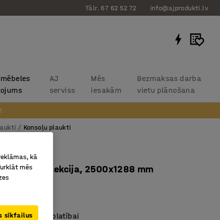
Tālr. 67 62 52 72
info@ajprodukti.lv
 mēbeles
AJ
Mēs
Bezmaksas darba
kojums
serviss
iesakām
vietu plānošana
!
aukti
Konsoļu plaukti
 plaukts
 reklāmas, kā
Turklāt mēs
js, papildu sekcija, 2500x1288 mm
zes
532
ieglām precēm
 sīkfailus
 uzglabāšanas platībai