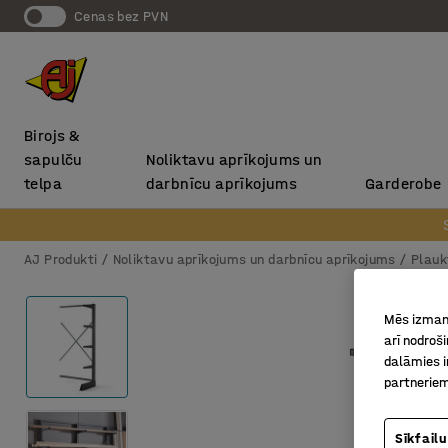
Cenas bez PVN
Birojs &
sapulču
Noliktavu aprīkojums un
telpa
darbnīcu aprīkojums
Garderobe
AJ Produkti
Noliktavu aprīkojums un darbnīcu aprīkojums
Plauk
Mēs izmant
arī nodroš
dalāmies i
partneriem
Sīkfailu