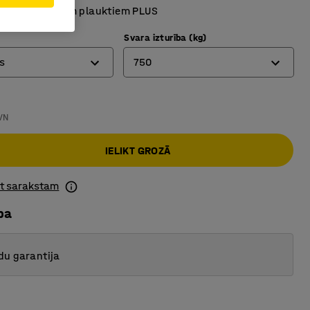
n vertikālajiem plauktiem PLUS
Svara izturība (kg)
s
750
js
750
VN
ējs
1500
IELIKT GROZĀ
ot sarakstam
ba
du garantija