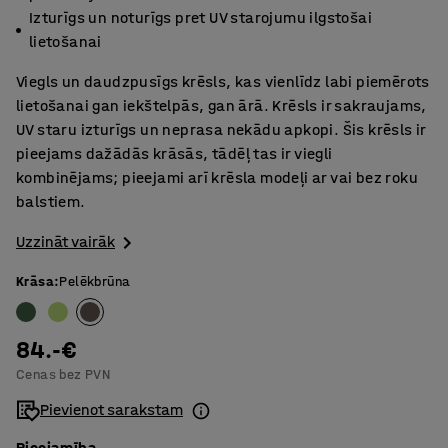
Izturīgs un noturīgs pret UV starojumu ilgstošai
lietošanai
Viegls un daudzpusīgs krēsls, kas vienlīdz labi piemērots
lietošanai gan iekštelpās, gan ārā. Krēsls ir sakraujams,
UV staru izturīgs un neprasa nekādu apkopi. Šis krēsls ir
pieejams dažādās krāsās, tādēļ tas ir viegli
kombinējams; pieejami arī krēsla modeļi ar vai bez roku
balstiem.
Uzzināt vairāk
Krāsa
:
Pelēkbrūna
84.-€
Cenas bez PVN
Pievienot sarakstam
Pieejamība