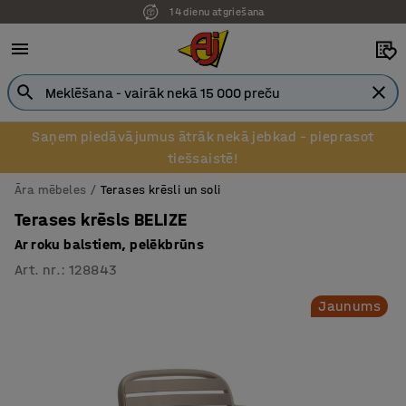
14 dienu atgriešana
Pēcapmaksa uzņēmumiem
Saņem piedāvājumus ātrāk nekā jebkad – pieprasot
tiešsaistē!
Āra mēbeles
Terases krēsli un soli
Terases krēsls BELIZE
Ar roku balstiem, pelēkbrūns
Art. nr.
:
128843
Jaunums