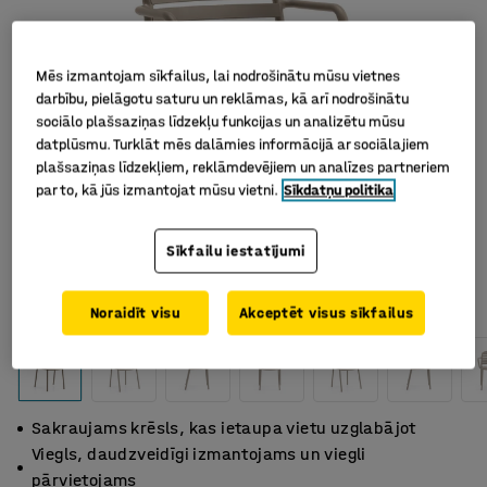
Mēs izmantojam sīkfailus, lai nodrošinātu mūsu vietnes
darbību, pielāgotu saturu un reklāmas, kā arī nodrošinātu
sociālo plašsaziņas līdzekļu funkcijas un analizētu mūsu
datplūsmu. Turklāt mēs dalāmies informācijā ar sociālajiem
plašsaziņas līdzekļiem, reklāmdevējiem un analīzes partneriem
par to, kā jūs izmantojat mūsu vietni.
Sīkdatņu politika
Sīkfailu iestatījumi
Noraidīt visu
Akceptēt visus sīkfailus
Sakraujams krēsls, kas ietaupa vietu uzglabājot
Viegls, daudzveidīgi izmantojams un viegli
pārvietojams