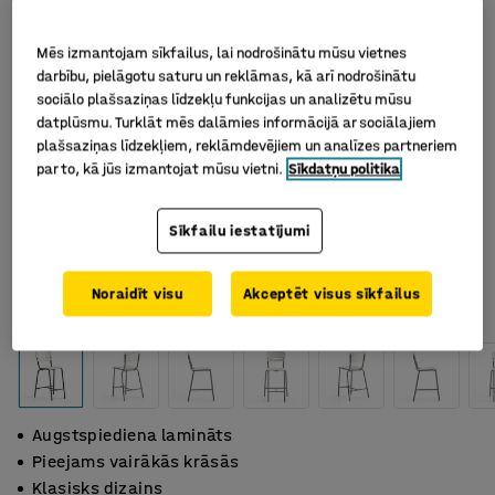
Mēs izmantojam sīkfailus, lai nodrošinātu mūsu vietnes
darbību, pielāgotu saturu un reklāmas, kā arī nodrošinātu
sociālo plašsaziņas līdzekļu funkcijas un analizētu mūsu
datplūsmu. Turklāt mēs dalāmies informācijā ar sociālajiem
plašsaziņas līdzekļiem, reklāmdevējiem un analīzes partneriem
par to, kā jūs izmantojat mūsu vietni.
Sīkdatņu politika
Sīkfailu iestatījumi
Noraidīt visu
Akceptēt visus sīkfailus
Augstspiediena lamināts
Pieejams vairākās krāsās
Klasisks dizains