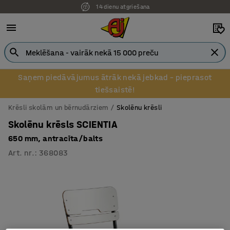
14 dienu atgriešana
Saņem piedāvājumus ātrāk nekā jebkad – pieprasot
tiešsaistē!
Krēsli skolām un bērnudārziem
Skolēnu krēsli
Skolēnu krēsls SCIENTIA
650 mm, antracīta/balts
Art. nr.
:
368083