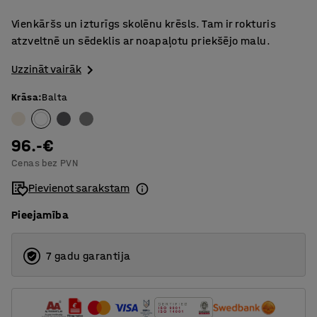
Vienkāršs un izturīgs skolēnu krēsls. Tam ir rokturis
atzveltnē un sēdeklis ar noapaļotu priekšējo malu.
Uzzināt vairāk
Krāsa
:
Balta
96.-€
Cenas bez PVN
Pievienot sarakstam
Pieejamība
7 gadu garantija