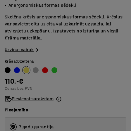
Ar ergonomiskas formas sēdekli
Skolēnu krēsls ar ergonomiskas formas sēdekli. Krēslus
var savietot citu uz cita vai uzkarināt uz galda, lai
atvieglotu uzkopšanu. Izgatavots no izturīga un viegli
tīrāma materiāla.
Uzzināt vairāk
Krāsa
:
Dzeltena
110.-€
Cenas bez PVN
Pievienot sarakstam
Pieejamība
7 gadu garantija