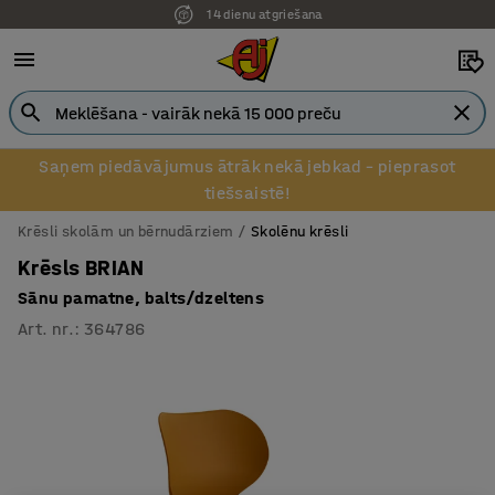
14 dienu atgriešana
Pēcapmaksa uzņēmumiem
Saņem piedāvājumus ātrāk nekā jebkad – pieprasot
tiešsaistē!
Krēsli skolām un bērnudārziem
Skolēnu krēsli
Krēsls BRIAN
Sānu pamatne, balts/dzeltens
Art. nr.
:
364786