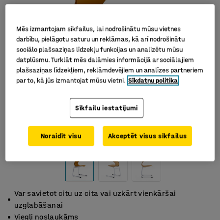
Mēs izmantojam sīkfailus, lai nodrošinātu mūsu vietnes
darbību, pielāgotu saturu un reklāmas, kā arī nodrošinātu
sociālo plašsaziņas līdzekļu funkcijas un analizētu mūsu
datplūsmu. Turklāt mēs dalāmies informācijā ar sociālajiem
plašsaziņas līdzekļiem, reklāmdevējiem un analīzes partneriem
par to, kā jūs izmantojat mūsu vietni.
Sīkdatņu politika
Sīkfailu iestatījumi
Noraidīt visu
Akceptēt visus sīkfailus
Var savietot citu uz cita vai uzkārt vienkāršai
uzglabāšanai
Viegli noslaukāms