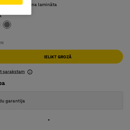
ga augstspiediena lamināta
a
VN
IELIKT GROZĀ
ot sarakstam
ba
du garantija