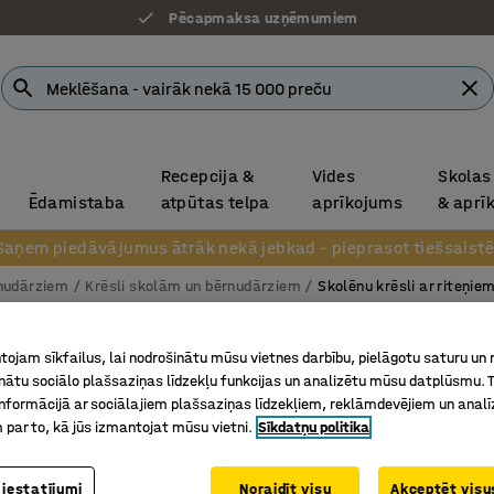
Pēcapmaksa uzņēmumiem
Recepcija &
Vides
Skolas
Ēdamistaba
atpūtas telpa
aprīkojums
& aprī
Saņem piedāvājumus ātrāk nekā jebkad – pieprasot tiešsaistē
rnudārziem
Krēsli skolām un bērnudārziem
Skolēnu krēsli ar riteņie
Krēsls 
ojam sīkfailus, lai nodrošinātu mūsu vietnes darbību, pielāgotu saturu un
Liels sē
inātu sociālo plašsaziņas līdzekļu funkcijas un analizētu mūsu datplūsmu. 
nformācijā ar sociālajiem plašsaziņas līdzekļiem, reklāmdevējiem un analī
Art. nr.
:
36
 par to, kā jūs izmantojat mūsu vietni.
Sīkdatņu politika
Liels sēd
Regulēja
 iestatījumi
Noraidīt visu
Akceptēt visus