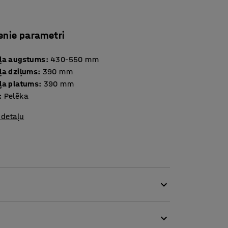
enie parametri
ļa augstums
:
430-550
mm
ļa dziļums
:
390
mm
ļa platums
:
390
mm
:
Pelēka
 detaļu
 regulējami krēsli ir nevainojams