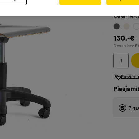
No izturī
Krāsa
:
Pelēk
130.-€
Cenas bez P
Pievien
Pieejamī
7 ga