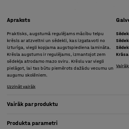
Apraksts
Galv
Praktisks, augstumā regulējams mācību telpu
Sēdek
krēsls ar atzveltni un sēdekli, kas izgatavoti no
Sēdek
izturīga, viegli kopjama augstspiediena lamināta.
Sēdek
Krēsla augstums ir regulējams, izmantojot zem
Krāsa
sēdekļa atrodamo mazo sviru. Krēslu var viegli
Vairāk
pielāgot, lai tas būtu piemērots dažādu vecumu un
augumu skolēniem.
Uzzināt vairāk
Vairāk par produktu
Skolās skolēni pavada daudz stundu sēžot. Tāpēc augstumā
Produkta parametri
ergonomisks risinājums!