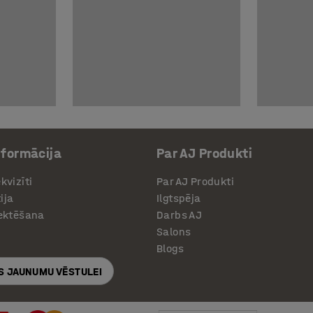
nformācija
Par AJ Produkti
kvizīti
Par AJ Produkti
ija
Ilgtspēja
jektēšana
Darbs AJ
Salons
Blogs
S JAUNUMU VĒSTULEI