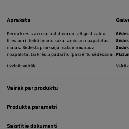
Apraksts
Galv
Bērnu krēsls ar roku balstiem un stilīgu dizainu.
Sēdek
Krēslam ir liekti līmēts koka rāmis un noapaļotas
Sēdek
malas. Sēdekļa priekšējā mala ir nedaudz
Sēdek
noapaļota, lai krēslu padarītu īpaši ērtu sēdēšanai.
Platu
Uzzināt vairāk
Vairāk
Vairāk par produktu
Krēsls DANTE ir moderns, bērniem paredzēts krēsls. Tam ir 
Produkta parametri
darināta no finiera vai lamināta. Nedaudz noapaļotā sēde
augšstilbiem, nodrošinot uzlabotu sēdēšanas komfortu.
Sēdekļa augstums
:
380
mm
Saistītie dokumenti
Sēdekļa dziļums
:
280
mm
DANTE krēsls ir pieejams vairākos dažādos sēdekļa augst