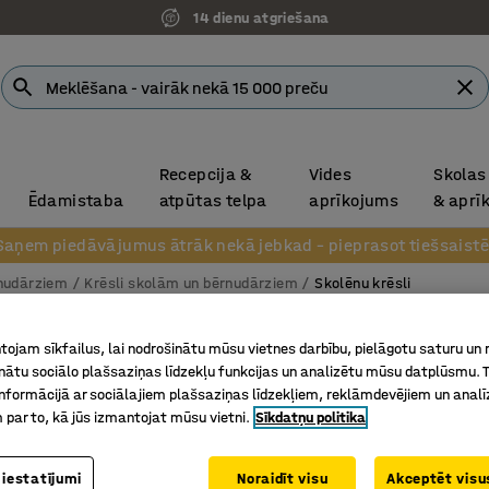
14 dienu atgriešana
Recepcija &
Vides
Skolas
Ēdamistaba
atpūtas telpa
aprīkojums
& aprī
Saņem piedāvājumus ātrāk nekā jebkad – pieprasot tiešsaistē
rnudārziem
Krēsli skolām un bērnudārziem
Skolēnu krēsli
Krēsls 
ojam sīkfailus, lai nodrošinātu mūsu vietnes darbību, pielāgotu saturu un
inātu sociālo plašsaziņas līdzekļu funkcijas un analizētu mūsu datplūsmu. 
A: 380 m
nformācijā ar sociālajiem plašsaziņas līdzekļiem, reklāmdevējiem un analī
Art. nr.
:
36
 par to, kā jūs izmantojat mūsu vietni.
Sīkdatņu politika
Liekti līm
 iestatījumi
Noraidīt visu
Akceptēt visus
Noapaļot