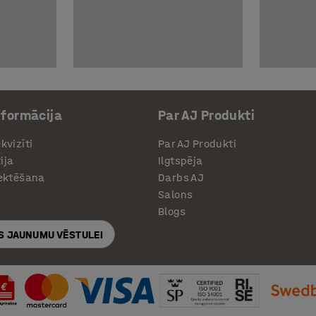
nformācija
Par AJ Produkti
kvizīti
Par AJ Produkti
ija
Ilgtspēja
jektēšana
Darbs AJ
Salons
Blogs
S JAUNUMU VĒSTULEI