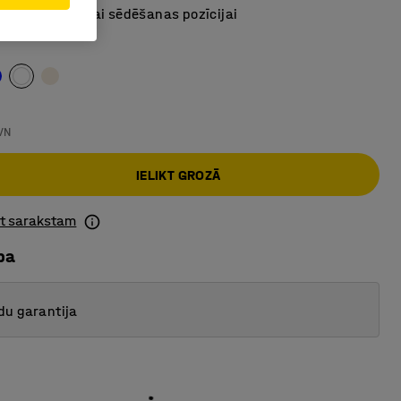
alstiem drošākai sēdēšanas pozīcijai
VN
IELIKT GROZĀ
ot sarakstam
ba
du garantija