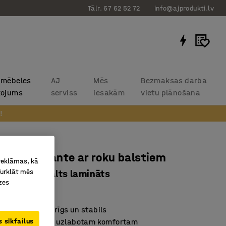
Tālr. 67 62 52 72
info@ajprodukti.lv
 mēbeles
AJ
Mēs
Bezmaksas darba
kojums
serviss
iesakām
vietu plānošana
!
bērniem Dante ar roku balstiem
 reklāmas, kā
Turklāt mēs
m, bērzs, balts lamināts
zes
2833
ēts bērzs – izturīgs un stabils
 sīkfailus
a sēdekļa mala uzlabotam komfortam