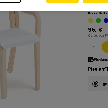
Ar roku b
Krāsa
:
Balta
95.-€
Cenas bez P
Pievien
Pieejamī
7 ga