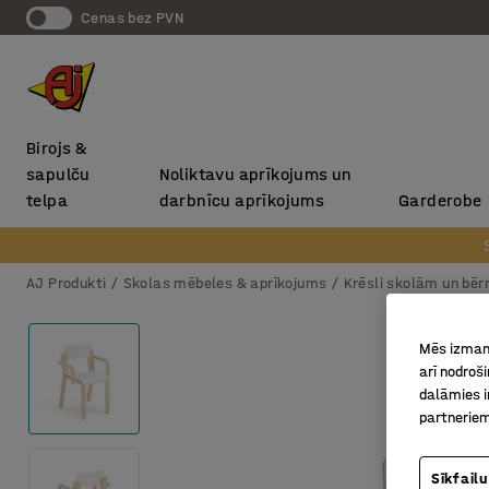
Cenas bez PVN
Birojs &
sapulču
Noliktavu aprīkojums un
telpa
darbnīcu aprīkojums
Garderobe
AJ Produkti
Skolas mēbeles & aprīkojums
Krēsli skolām un bē
Mēs izmant
arī nodroš
dalāmies i
partneriem
Sīkfailu