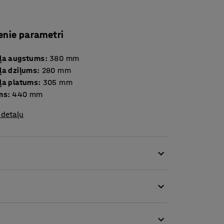
enie parametri
ļa augstums
:
380
mm
ļa dziļums
:
280
mm
ļa platums
:
305
mm
ms
:
440
mm
 detaļu
liekti līmēta bērza karkass un atzveltne,
kļa priekšējā mala samazina spiedienu uz
umos, lai tas būtu piemērots gan maziem, gan