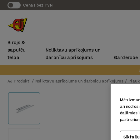
Cenas bez PVN
Birojs &
sapulču
Noliktavu aprīkojums un
telpa
darbnīcu aprīkojums
Garderobe
AJ Produkti
Noliktavu aprīkojums un darbnīcu aprīkojums
Plauk
Mēs izmant
arī nodroš
dalāmies i
partneriem
Sīkfailu