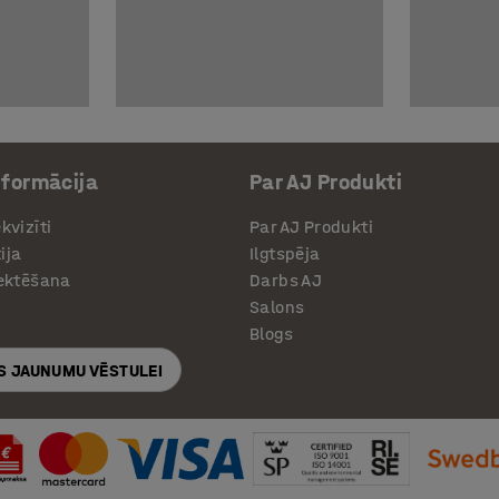
nformācija
Par AJ Produkti
kvizīti
Par AJ Produkti
ija
Ilgtspēja
jektēšana
Darbs AJ
Salons
Blogs
S JAUNUMU VĒSTULEI