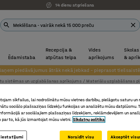
14 dienu atgriešana
Recepcija &
Vides
Skolas
Ēdamistaba
atpūtas telpa
aprīkojums
& aprī
Saņem piedāvājumus ātrāk nekā jebkad – pieprasot tiešsaistē
tu sistēmas un uzglabāšanas aprīkojums
Materiālu uzglabāšanas pl
Krusta 
ojam sīkfailus, lai nodrošinātu mūsu vietnes darbību, pielāgotu saturu un
inātu sociālo plašsaziņas līdzekļu funkcijas un analizētu mūsu datplūsmu. 
EXPAN
nformācijā ar sociālajiem plašsaziņas līdzekļiem, reklāmdevējiem un analī
1200 m
 par to, kā jūs izmantojat mūsu vietni.
Sīkdatņu politika
Art. nr.
:
29
 iestatījumi
Noraidīt visu
Akceptēt visus