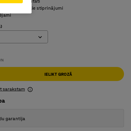
 lielisku stabilitāti
lie un diagonālie stiprinājumi
ējami
)
VN
IELIKT GROZĀ
ot sarakstam
ba
du garantija