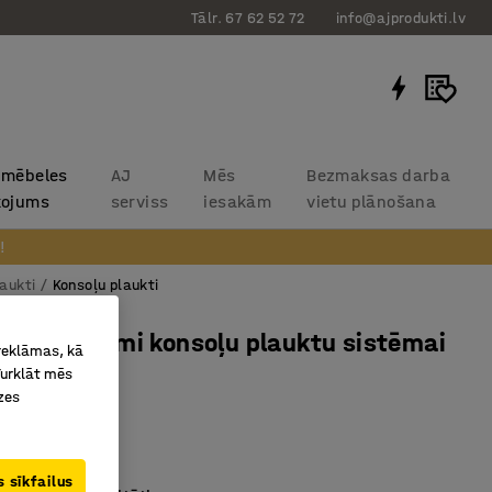
Tālr. 67 62 52 72
info@ajprodukti.lv
 mēbeles
AJ
Mēs
Bezmaksas darba
kojums
serviss
iesakām
vietu plānošana
!
aukti
Konsoļu plaukti
stiprinājumi konsoļu plauktu sistēmai
 reklāmas, kā
Turklāt mēs
D
zes
m
0073
 sīkfailus