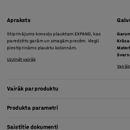
Apraksts
Galv
Stiprinājums konsoļu plauktam EXPAND, kas
Garu
paredzēts garām un smagām precēm. Viegli
Krāsa
piestiprināms plauktu kolonnām.
Mater
Svars
Uzzināt vairāk
Vairāk
Vairāk par produktu
Stiprinājumi ir izgatavoti no pulverkrāsotām metāla loks
Produkta parametri
horizontālajiem un diagonālajiem stiprinājumiem, kas nodr
divpusējiem konsoļu plauktiem, kas paredzēti garām un sm
Garums
:
1200
mm
piestiprināmi nodrošinātajās perforācijās, kas izveidota
Saistītie dokumenti
Krāsa
:
Galvanizēta