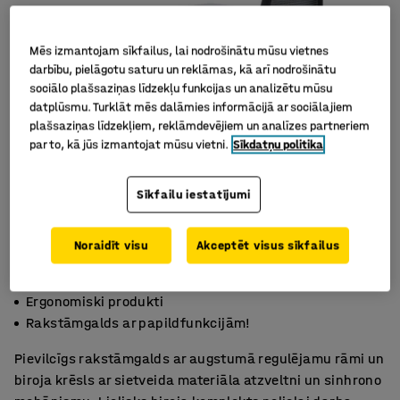
Mēs izmantojam sīkfailus, lai nodrošinātu mūsu vietnes
darbību, pielāgotu saturu un reklāmas, kā arī nodrošinātu
sociālo plašsaziņas līdzekļu funkcijas un analizētu mūsu
datplūsmu. Turklāt mēs dalāmies informācijā ar sociālajiem
plašsaziņas līdzekļiem, reklāmdevējiem un analīzes partneriem
par to, kā jūs izmantojat mūsu vietni.
Sīkdatņu politika
Sīkfailu iestatījumi
Noraidīt visu
Akceptēt visus sīkfailus
Īpaši piemērots nelieliem birojiem
Ergonomiski produkti
Rakstāmgalds ar papildfunkcijām!
Pievilcīgs rakstāmgalds ar augstumā regulējamu rāmi un
biroja krēsls ar sietveida materiāla atzveltni un sinhrono