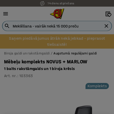
14 dienu atgriešana
Saņem piedāvājumus ātrāk nekā jebkad – pieprasot
tiešsaistē!
Biroja galdi un rakstāmgaldi
Augstumā regulējami galdi
Mēbeļu komplekts NOVUS + MARLOW
1 balts rakstāmgalds un 1 biroja krēsls
Art. nr.
:
103363
Komplekts