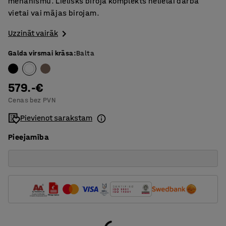
mehānismu. Lielisks biroja komplekts nelielai darba
vietai vai mājas birojam.
Uzzināt vairāk
Galda virsmai krāsa
:
Balta
579.-€
Cenas bez PVN
Pievienot sarakstam
Pieejamība