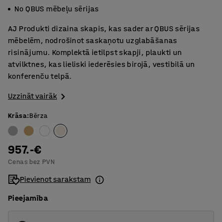
No QBUS mēbeļu sērijas
AJ Produkti dizaina skapis, kas sader ar QBUS sērijas
mēbelēm, nodrošinot saskaņotu uzglabāšanas
risinājumu. Komplektā ietilpst skapji, plaukti un
atvilktnes, kas lieliski iederēsies birojā, vestibilā un
konferenču telpā.
Uzzināt vairāk
Krāsa
:
Bērza
957.-€
Cenas bez PVN
Pievienot sarakstam
Pieejamība