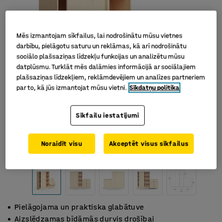
Mēs izmantojam sīkfailus, lai nodrošinātu mūsu vietnes
darbību, pielāgotu saturu un reklāmas, kā arī nodrošinātu
sociālo plašsaziņas līdzekļu funkcijas un analizētu mūsu
datplūsmu. Turklāt mēs dalāmies informācijā ar sociālajiem
plašsaziņas līdzekļiem, reklāmdevējiem un analīzes partneriem
par to, kā jūs izmantojat mūsu vietni.
Sīkdatņu politika
Sīkfailu iestatījumi
Noraidīt visu
Akceptēt visus sīkfailus
Pielāgojama un praktiska glabātuve
Aizslēdzamas bīdāmās durvis drošībai