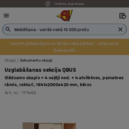
14 dienu atgriešana
Pēcapmaksa uzņēmumiem
Saņem piedāvājumus ātrāk nekā jebkad – pieprasot
tiešsaistē!
Skapji
Dokumentu skapji
Uzglabāšanas sekcija QBUS
Slēdzams skapis + 4 vaļēji nod. + 4 atvilktnes, pamatnes
rāmis, rokturi, 1641x2000x420 mm, bērzs
Art. nr.
:
171462