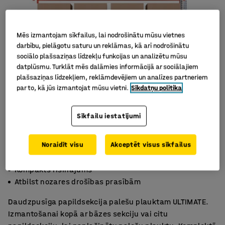
Mēs izmantojam sīkfailus, lai nodrošinātu mūsu vietnes
darbību, pielāgotu saturu un reklāmas, kā arī nodrošinātu
sociālo plašsaziņas līdzekļu funkcijas un analizētu mūsu
datplūsmu. Turklāt mēs dalāmies informācijā ar sociālajiem
plašsaziņas līdzekļiem, reklāmdevējiem un analīzes partneriem
par to, kā jūs izmantojat mūsu vietni.
Sīkdatņu politika
Sīkfailu iestatījumi
Noraidīt visu
Akceptēt visus sīkfailus
Lielisks uzglabāšanas risinājums
Kompakts risinājums
Atbilst nozares drošības prasībām
Daudzpusīga papildsekcija palešu plauktam ULTIMATE.
Izmantošanai kopā ar bāzes sekciju vai citu