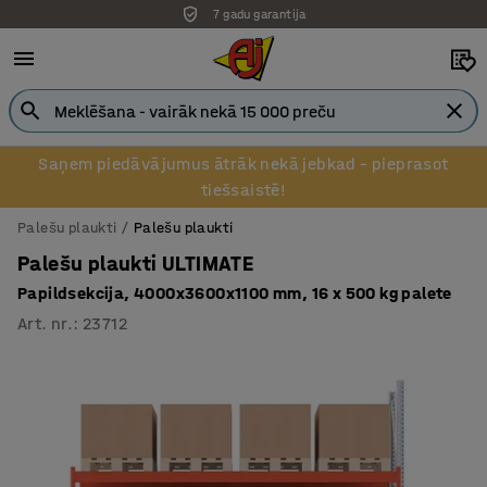
7 gadu garantija
Saņem piedāvājumus ātrāk nekā jebkad – pieprasot
tiešsaistē!
Palešu plaukti
Palešu plaukti
Palešu plaukti ULTIMATE
Papildsekcija, 4000x3600x1100 mm, 16 x 500 kg palete
Art. nr.
:
23712