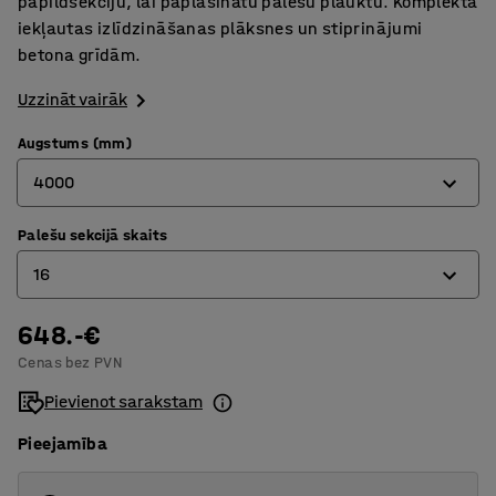
papildsekciju, lai paplašinātu palešu plauktu. Komplektā
iekļautas izlīdzināšanas plāksnes un stiprinājumi
betona grīdām.
Uzzināt vairāk
Augstums (mm)
4000
Palešu sekcijā skaits
2500
16
4000
5000
648.-€
12
Cenas bez PVN
16
Pievienot sarakstam
20
Pieejamība