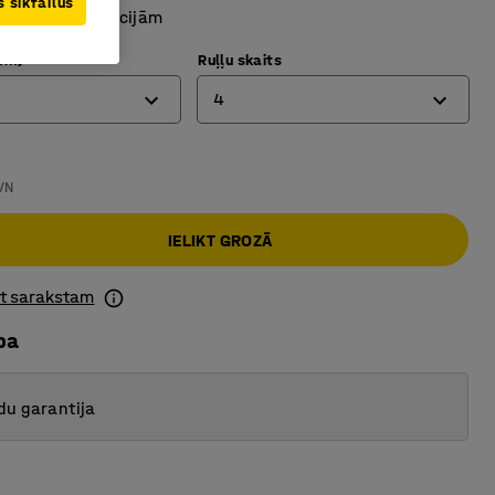
 sīkfailus
ma ar papildsekcijām
mm)
Ruļļu skaits
4
€
2
VN
4
IELIKT GROZĀ
5
ot sarakstam
ba
du garantija