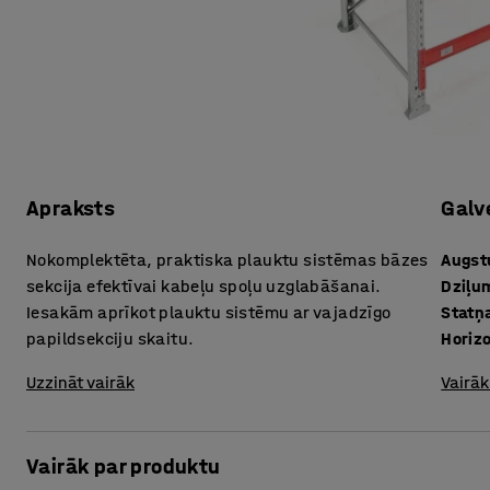
Apraksts
Galv
Nokomplektēta, praktiska plauktu sistēmas bāzes
Augs
sekcija efektīvai kabeļu spoļu uzglabāšanai.
Dziļu
Iesakām aprīkot plauktu sistēmu ar vajadzīgo
Statņ
papildsekciju skaitu.
Horiz
Uzzināt vairāk
Vairāk
Vairāk par produktu