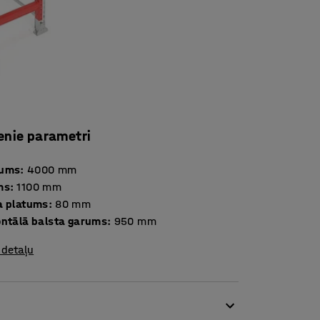
enie parametri
tums
:
4000
mm
ms
:
1100
mm
a platums
:
80
mm
ontālā balsta garums
:
950
mm
 detaļu