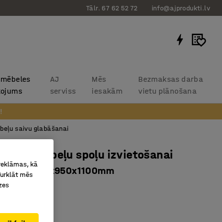
Tālr. 67 62 52 72
info@ajprodukti.lv
 mēbeles
AJ
Mēs
Bezmaksas darba
kojums
serviss
iesakām
vietu plānošana
!
abeļu saivu glabāšanai
plaukti kabeļu spoļu izvietošanai
 reklāmas, kā
kcija, 4000x950x1100mm
Turklāt mēs
zes
725
ama
oļu iekāršanai