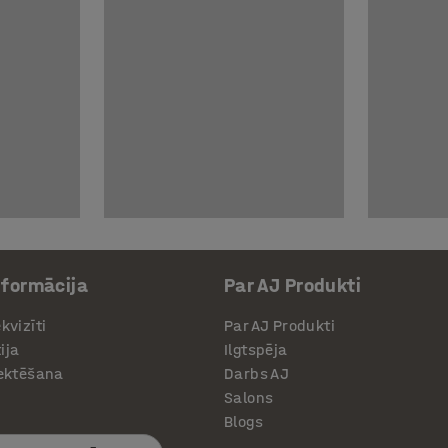
nformācija
Par AJ Produkti
kvizīti
Par AJ Produkti
ija
Ilgtspēja
jektēšana
Darbs AJ
Salons
Blogs