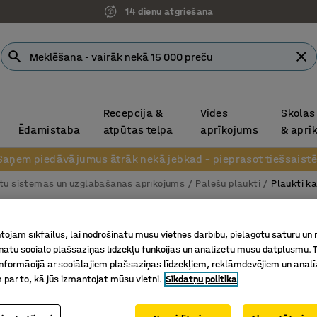
14 dienu atgriešana
Recepcija &
Vides
Skolas
Ēdamistaba
atpūtas telpa
aprīkojums
& aprī
Saņem piedāvājumus ātrāk nekā jebkad – pieprasot tiešsaistē
tu sistēmas un uzglabāšanas aprīkojums
Palešu plaukti
Plaukti k
Palešu 
ojam sīkfailus, lai nodrošinātu mūsu vietnes darbību, pielāgotu saturu un
Pamatse
inātu sociālo plašsaziņas līdzekļu funkcijas un analizētu mūsu datplūsmu. 
nformācijā ar sociālajiem plašsaziņas līdzekļiem, reklāmdevējiem un analī
Art. nr.
:
23
 par to, kā jūs izmantojat mūsu vietni.
Sīkdatņu politika
Pielāgoj
Kabeļu sp