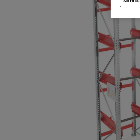
Sīkfailu