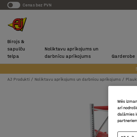
Cenas bez PVN
Birojs &
sapulču
Noliktavu aprīkojums un
telpa
darbnīcu aprīkojums
Garderobe
AJ Produkti
Noliktavu aprīkojums un darbnīcu aprīkojums
Plauk
Mēs izmant
arī nodroš
dalāmies i
partneriem