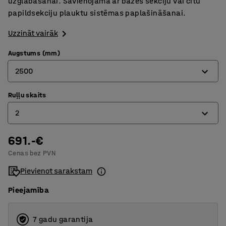
uzglabāšanai. Savienojama ar bāzes sekciju vai citu
papildsekciju plauktu sistēmas paplašināšanai.
Uzzināt vairāk
Augstums (mm)
2500
Ruļļu skaits
2500
2
4000
5000
691.-€
2
Cenas bez PVN
4
Pievienot sarakstam
5
Pieejamība
7 gadu garantija