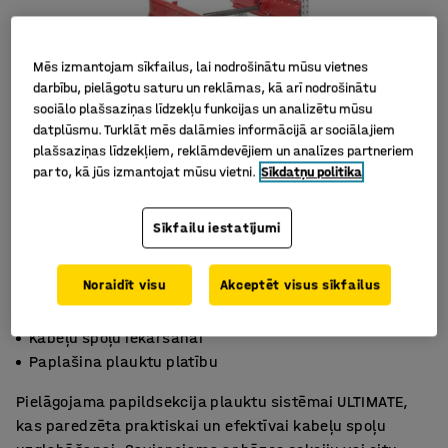
Mēs izmantojam sīkfailus, lai nodrošinātu mūsu vietnes
darbību, pielāgotu saturu un reklāmas, kā arī nodrošinātu
sociālo plašsaziņas līdzekļu funkcijas un analizētu mūsu
datplūsmu. Turklāt mēs dalāmies informācijā ar sociālajiem
plašsaziņas līdzekļiem, reklāmdevējiem un analīzes partneriem
par to, kā jūs izmantojat mūsu vietni.
Sīkdatņu politika
Sīkfailu iestatījumi
Noraidīt visu
Akceptēt visus sīkfailus
Pielāgojama
Kabeļu spoļu iekāršanai
Paplašina plauktu platību
Pielāgojama papildsekcija plauktu sistēmai ULTIMATE,
kas paredzēta praktiskai un efektīvai kabeļu spoļu