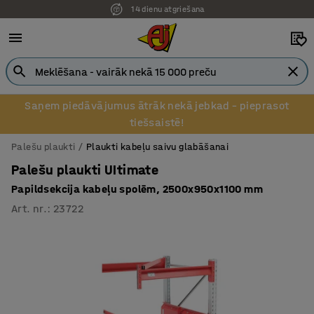
14 dienu atgriešana
Pēcapmaksa uzņēmumiem
Saņem piedāvājumus ātrāk nekā jebkad – pieprasot
tiešsaistē!
Palešu plaukti
Plaukti kabeļu saivu glabāšanai
Palešu plaukti UItimate
Papildsekcija kabeļu spolēm, 2500x950x1100 mm
Art. nr.
:
23722