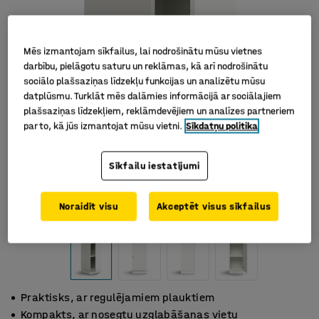
Mēs izmantojam sīkfailus, lai nodrošinātu mūsu vietnes
darbību, pielāgotu saturu un reklāmas, kā arī nodrošinātu
sociālo plašsaziņas līdzekļu funkcijas un analizētu mūsu
datplūsmu. Turklāt mēs dalāmies informācijā ar sociālajiem
plašsaziņas līdzekļiem, reklāmdevējiem un analīzes partneriem
par to, kā jūs izmantojat mūsu vietni.
Sīkdatņu politika
Sīkfailu iestatījumi
Noraidīt visu
Akceptēt visus sīkfailus
Praktisks, ar regulējamiem plauktiem
Kompakts, ar nosegtu uzglabāšanas vietu