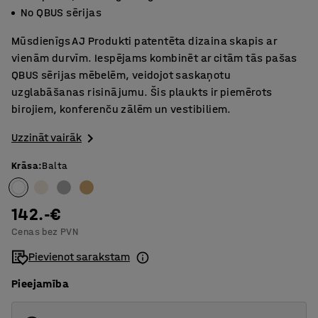
No QBUS sērijas
Mūsdienīgs AJ Produkti patentēta dizaina skapis ar
vienām durvīm. Iespējams kombinēt ar citām tās pašas
QBUS sērijas mēbelēm, veidojot saskaņotu
uzglabāšanas risinājumu. Šis plaukts ir piemērots
birojiem, konferenču zālēm un vestibiliem.
Uzzināt vairāk
Krāsa
:
Balta
142.-€
Cenas bez PVN
Pievienot sarakstam
Pieejamība