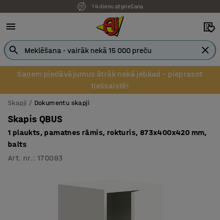
14 dienu atgriešana
Pēcapmaksa uzņēmumiem
Saņem piedāvājumus ātrāk nekā jebkad – pieprasot
tiešsaistē!
Skapji
Dokumentu skapji
Skapis QBUS
1 plaukts, pamatnes rāmis, rokturis, 873x400x420 mm,
balts
Art. nr.
:
170083