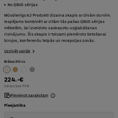
No QBUS sērijas
Mūsdienīgs AJ Produkti dizaina skapis ar divām durvīm.
Iespējams kombinēt ar citām tās pašas QBUS sērijas
mēbelēm, lai izveidotu saskaņotu uzglabāšanas
risinājumu. Šis skapis ir teicami piemērots lietošanai
birojos, konferenču telpās un recepcijas zonās.
Uzzināt vairāk
Krāsa
:
Bērza
224.-€
Cenas bez PVN
Pievienot sarakstam
Pieejamība