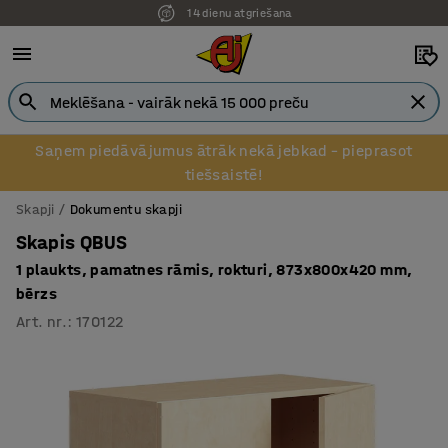
14 dienu atgriešana
Pēcapmaksa uzņēmumiem
Saņem piedāvājumus ātrāk nekā jebkad – pieprasot
tiešsaistē!
Skapji
Dokumentu skapji
Skapis QBUS
1 plaukts, pamatnes rāmis, rokturi, 873x800x420 mm,
bērzs
Art. nr.
:
170122