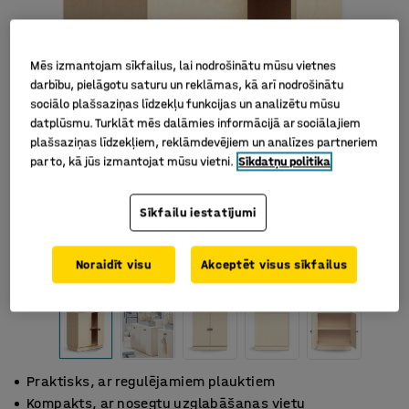
Mēs izmantojam sīkfailus, lai nodrošinātu mūsu vietnes
darbību, pielāgotu saturu un reklāmas, kā arī nodrošinātu
sociālo plašsaziņas līdzekļu funkcijas un analizētu mūsu
datplūsmu. Turklāt mēs dalāmies informācijā ar sociālajiem
plašsaziņas līdzekļiem, reklāmdevējiem un analīzes partneriem
par to, kā jūs izmantojat mūsu vietni.
Sīkdatņu politika
Sīkfailu iestatījumi
Noraidīt visu
Akceptēt visus sīkfailus
Praktisks, ar regulējamiem plauktiem
Kompakts, ar nosegtu uzglabāšanas vietu