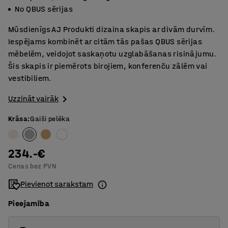
No QBUS sērijas
Mūsdienīgs AJ Produkti dizaina skapis ar divām durvīm.
Iespējams kombinēt ar citām tās pašas QBUS sērijas
mēbelēm, veidojot saskaņotu uzglabāšanas risinājumu.
Šis skapis ir piemērots birojiem, konferenču zālēm vai
vestibiliem.
Uzzināt vairāk
Krāsa
:
Gaiši pelēka
234.-€
Cenas bez PVN
Pievienot sarakstam
Pieejamība