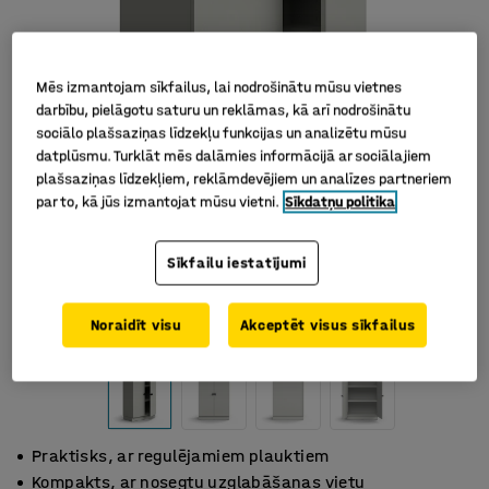
Mēs izmantojam sīkfailus, lai nodrošinātu mūsu vietnes
darbību, pielāgotu saturu un reklāmas, kā arī nodrošinātu
sociālo plašsaziņas līdzekļu funkcijas un analizētu mūsu
datplūsmu. Turklāt mēs dalāmies informācijā ar sociālajiem
plašsaziņas līdzekļiem, reklāmdevējiem un analīzes partneriem
par to, kā jūs izmantojat mūsu vietni.
Sīkdatņu politika
Sīkfailu iestatījumi
Noraidīt visu
Akceptēt visus sīkfailus
Praktisks, ar regulējamiem plauktiem
Kompakts, ar nosegtu uzglabāšanas vietu