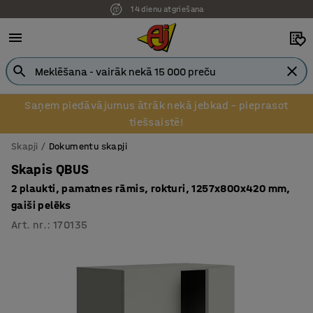
14 dienu atgriešana
Saņem piedāvājumus ātrāk nekā jebkad – pieprasot
tiešsaistē!
Skapji
Dokumentu skapji
Skapis QBUS
2 plaukti, pamatnes rāmis, rokturi, 1257x800x420 mm,
gaiši pelēks
Art. nr.
:
170135