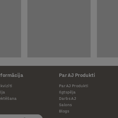
nformācija
Par AJ Produkti
kvizīti
Par AJ Produkti
ija
Ilgtspēja
jektēšana
Darbs AJ
Salons
Blogs