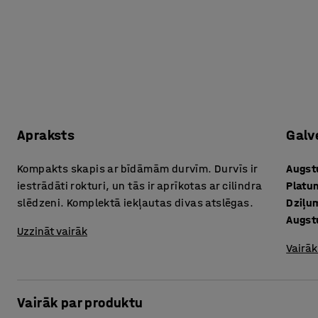
Apraksts
Galv
Kompakts skapis ar bīdāmām durvīm. Durvīs ir
Augs
iestrādāti rokturi, un tās ir aprīkotas ar cilindra
Platu
slēdzeni. Komplektā iekļautas divas atslēgas.
Dziļu
Augst
Uzzināt vairāk
Vairāk
Vairāk par produktu