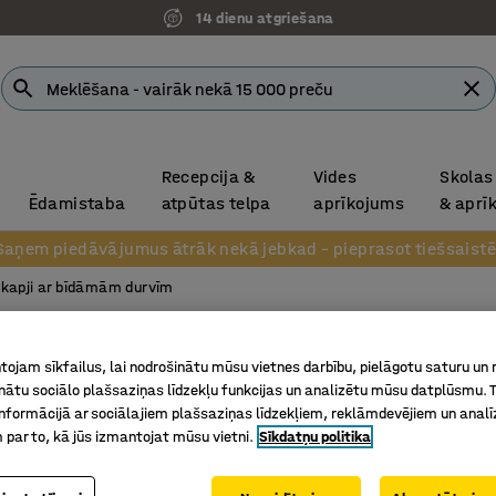
14 dienu atgriešana
Recepcija &
Vides
Skolas
Ēdamistaba
atpūtas telpa
aprīkojums
& aprī
Saņem piedāvājumus ātrāk nekā jebkad – pieprasot tiešsaistē
kapji ar bīdāmām durvīm
Skapis
ojam sīkfailus, lai nodrošinātu mūsu vietnes darbību, pielāgotu saturu un
925x1200
inātu sociālo plašsaziņas līdzekļu funkcijas un analizētu mūsu datplūsmu. 
nformācijā ar sociālajiem plašsaziņas līdzekļiem, reklāmdevējiem un analī
Art. nr.
:
15
 par to, kā jūs izmantojat mūsu vietni.
Sīkdatņu politika
Kompakta
Aizslēdz