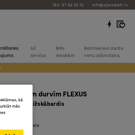
Tālr. 67 62 52 72
info@ajprodukti.lv
 mēbeles
AJ
Mēs
Bezmaksas darba
kojums
serviss
iesakām
vietu plānošana
!
 ar bīdāmām durvīm FLEXUS
 reklāmas, kā
x415 mm, dižskābardis
Turklāt mēs
zes
3101
s bīdāmās durvis
ams