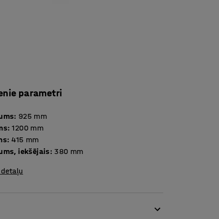
enie parametri
tums
:
925
mm
ms
:
1200
mm
ms
:
415
mm
ums, iekšējais
:
380
mm
 detaļu