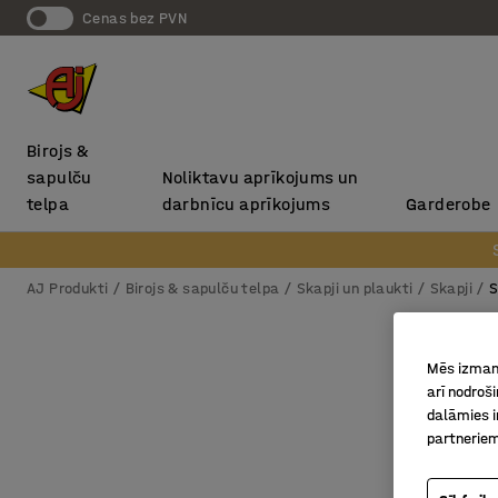
Cenas bez PVN
Birojs &
sapulču
Noliktavu aprīkojums un
telpa
darbnīcu aprīkojums
Garderobe
AJ Produkti
Birojs & sapulču telpa
Skapji un plaukti
Skapji
S
Mēs izmant
arī nodroš
dalāmies i
partneriem