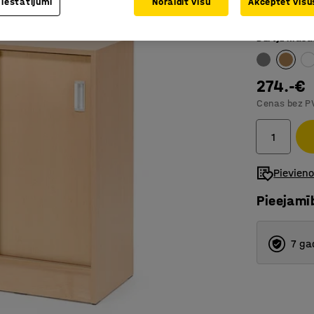
 iestatījumi
Noraidīt visu
Akceptēt visus
No izturī
Durvju krāsa
274.-€
Cenas bez P
Pievien
Pieejamī
7 ga