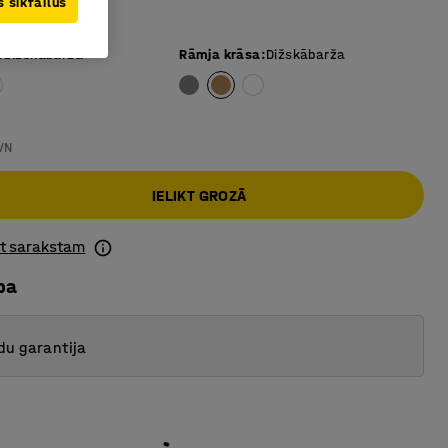
 sīkfailus
ga lamināta
:
Dižskābarža
Rāmja krāsa
:
Dižskābarža
VN
IELIKT GROZĀ
ot sarakstam
ba
du garantija