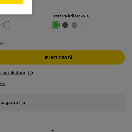
N standartiem
Statīva krāsa
:
Zaļa
VN
IELIKT GROZĀ
ot sarakstam
ba
du garantija