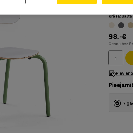
Atbilst E
Krāsa
:
Balta
98.-€
Cenas bez P
Pievien
Pieejamī
7 ga