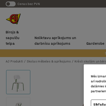
Cenas bez PVN
Birojs &
sapulču
Noliktavu aprīkojums un
telpa
darbnīcu aprīkojums
Garderobe
AJ Produkti
Skolas mēbeles & aprīkojums
Krēsli skolām un bē
Mēs izmant
arī nodroš
dalāmies i
partneriem
Sīkfailu