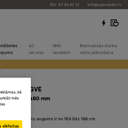
Tālr. 67 62 52 72
info@ajprodukti.lv
 mēbeles
AJ
Mēs
Bezmaksas darba
kojums
serviss
iesakām
vietu plānošana
!
 krēsls YNGVE
 reklāmas, kā
 zaļš, balta, 460 mm
Turklāt mēs
zes
3529
 skolēniem, kuru augums ir no 159 līdz 188 cm
liektu sēdekli
 sīkfailus