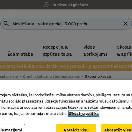
14 dienu atgriešana
Recepcija &
Vides
Skolas
Ēdamistaba
atpūtas telpa
aprīkojums
& aprī
Saņem piedāvājumus ātrāk nekā jebkad – pieprasot tiešsaistē
rnudārziem
Krēsli skolām un bērnudārziem
Skolēnu krēsli
Skolēnu
ojam sīkfailus, lai nodrošinātu mūsu vietnes darbību, pielāgotu saturu un
4 kājas,
inātu sociālo plašsaziņas līdzekļu funkcijas un analizētu mūsu datplūsmu. 
nformācijā ar sociālajiem plašsaziņas līdzekļiem, reklāmdevējiem un analī
Art. nr.
:
36
 par to, kā jūs izmantojat mūsu vietni.
Sīkdatņu politika
Piemērots
Ar ērtu iz
 iestatījumi
Noraidīt visu
Akceptēt visus