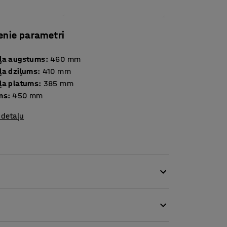
enie parametri
ļa augstums
:
460
mm
ļa dziļums
:
410
mm
ļa platums
:
385
mm
ms
:
450
mm
 detaļu
 kvalitātes universāls krēsls, kas nodrošina