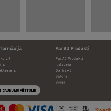
nformācija
Par AJ Produkti
kvizīti
Par AJ Produkti
ija
Ilgtspēja
jektēšana
Darbs AJ
Salons
Blogs
S JAUNUMU VĒSTULEI