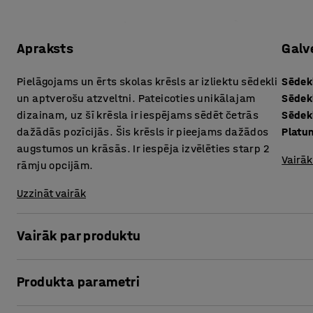
Apraksts
Galv
Pielāgojams un ērts skolas krēsls ar izliektu sēdekli
Sēdek
un aptverošu atzveltni. Pateicoties unikālajam
Sēdek
dizainam, uz šī krēsla ir iespējams sēdēt četrās
Sēdek
dažādās pozīcijās. Šis krēsls ir pieejams dažādos
Platu
augstumos un krāsās. Ir iespēja izvēlēties starp 2
Vairāk
rāmju opcijām.
Uzzināt vairāk
Vairāk par produktu
Sēdi, kā vien vēlies!
Produkta parametri
Skolēnu krēsls YNGVE ir AJ Produkti izstrādāts – augstākās