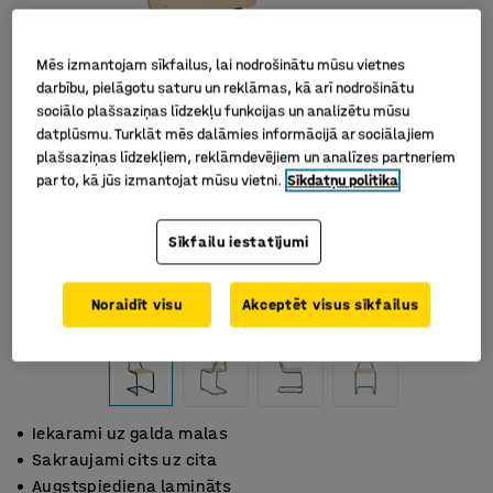
Mēs izmantojam sīkfailus, lai nodrošinātu mūsu vietnes
darbību, pielāgotu saturu un reklāmas, kā arī nodrošinātu
sociālo plašsaziņas līdzekļu funkcijas un analizētu mūsu
datplūsmu. Turklāt mēs dalāmies informācijā ar sociālajiem
plašsaziņas līdzekļiem, reklāmdevējiem un analīzes partneriem
par to, kā jūs izmantojat mūsu vietni.
Sīkdatņu politika
Sīkfailu iestatījumi
Noraidīt visu
Akceptēt visus sīkfailus
Iekarami uz galda malas
Sakraujami cits uz cita
Augstspiediena lamināts