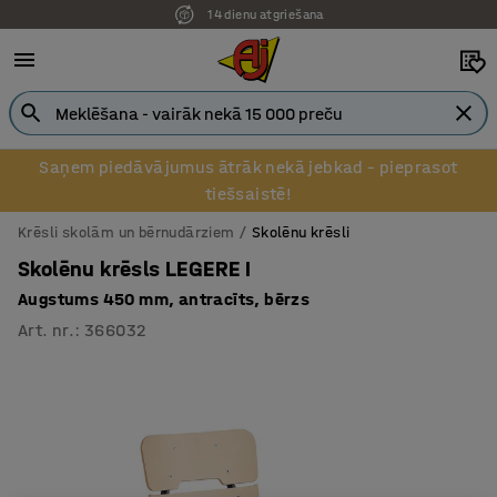
14 dienu atgriešana
Saņem piedāvājumus ātrāk nekā jebkad – pieprasot
tiešsaistē!
Krēsli skolām un bērnudārziem
Skolēnu krēsli
Skolēnu krēsls LEGERE I
Augstums 450 mm, antracīts, bērzs
Art. nr.
:
366032