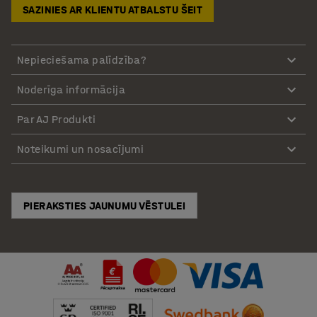
SAZINIES AR KLIENTU ATBALSTU ŠEIT
Nepieciešama palīdzība?
Noderīga informācija
Par AJ Produkti
Noteikumi un nosacījumi
PIERAKSTIES JAUNUMU VĒSTULEI