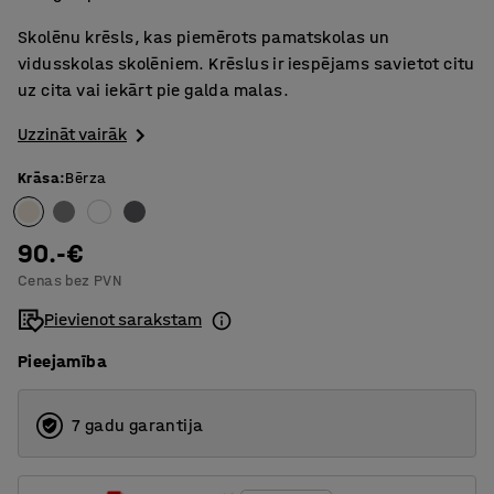
Skolēnu krēsls, kas piemērots pamatskolas un
vidusskolas skolēniem. Krēslus ir iespējams savietot citu
uz cita vai iekārt pie galda malas.
Uzzināt vairāk
Krāsa
:
Bērza
90.-€
Cenas bez PVN
Pievienot sarakstam
Pieejamība
7 gadu garantija