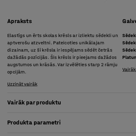
Apraksts
Galv
Elastīgs un ērts skolas krēsls ar izliektu sēdekli un
Sēdek
aptverošu atzveltni. Pateicoties unikālajam
Sēdek
dizainam, uz šī krēsla ir iespējams sēdēt četrās
Sēdek
dažādās pozīcijās. Šis krēsls ir pieejams dažādos
Platu
augstumos un krāsās. Var izvēlēties starp 2 rāmju
Vairāk
opcijām.
Uzzināt vairāk
Vairāk par produktu
Sēdi, kā vien vēlies!
Produkta parametri
Skolēnu krēsls YNGVE ir AJ Produkti izstrādāts – augstākās