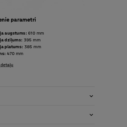
enie parametri
ļa augstums
:
610
mm
ļa dziļums
:
395
mm
ļa platums
:
385
mm
ms
:
470
mm
 detaļu
 kvalitātes universāls krēsls, kas nodrošina