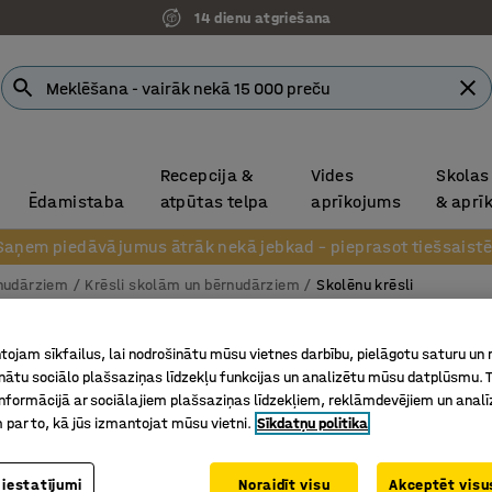
14 dienu atgriešana
Recepcija &
Vides
Skolas
Ēdamistaba
atpūtas telpa
aprīkojums
& aprī
Saņem piedāvājumus ātrāk nekā jebkad – pieprasot tiešsaistē
rnudārziem
Krēsli skolām un bērnudārziem
Skolēnu krēsli
Skolēnu
ojam sīkfailus, lai nodrošinātu mūsu vietnes darbību, pielāgotu saturu un
Liektas k
inātu sociālo plašsaziņas līdzekļu funkcijas un analizētu mūsu datplūsmu. 
nformācijā ar sociālajiem plašsaziņas līdzekļiem, reklāmdevējiem un analī
Art. nr.
:
36
 par to, kā jūs izmantojat mūsu vietni.
Sīkdatņu politika
Atbilst E
Piemērot
 iestatījumi
Noraidīt visu
Akceptēt visus