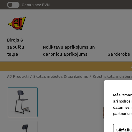
Cenas bez PVN
Birojs &
sapulču
Noliktavu aprīkojums un
telpa
darbnīcu aprīkojums
Garderobe
AJ Produkti
Skolas mēbeles & aprīkojums
Krēsli skolām un bē
Mēs izmant
arī nodroš
dalāmies i
partneriem
Sīkfailu