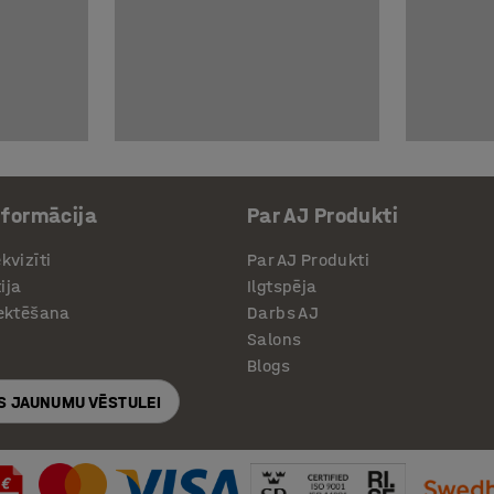
nformācija
Par AJ Produkti
kvizīti
Par AJ Produkti
ija
Ilgtspēja
jektēšana
Darbs AJ
Salons
Blogs
S JAUNUMU VĒSTULEI