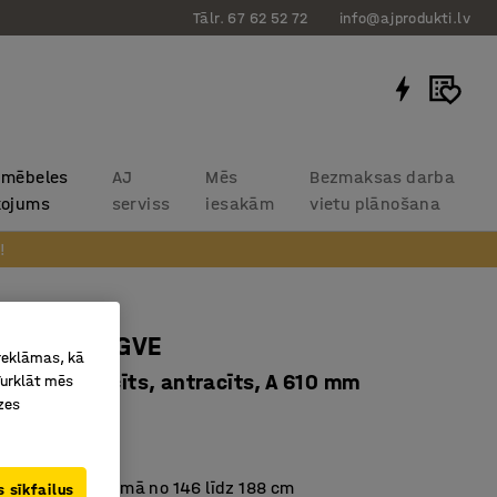
Tālr. 67 62 52 72
info@ajprodukti.lv
 mēbeles
AJ
Mēs
Bezmaksas darba
kojums
serviss
iesakām
vietu plānošana
!
 krēsls YNGVE
 reklāmas, kā
ājas, antracīts, antracīts, A 610 mm
Turklāt mēs
zes
3617
N standartiem
s bērniem augumā no 146 līdz 188 cm
 sīkfailus