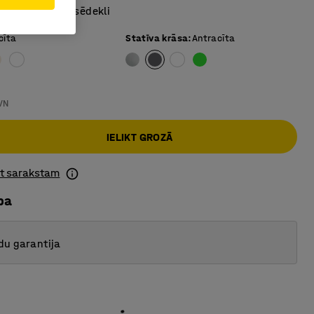
formas izliektu sēdekli
cīta
Statīva krāsa
:
Antracīta
VN
IELIKT GROZĀ
ot sarakstam
ba
du garantija