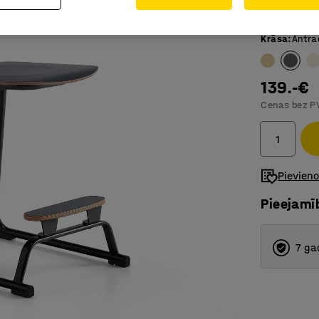
Ar ērtas 
Krāsa
:
Antra
139.-€
Cenas bez P
Pievien
Pieejamī
7 ga