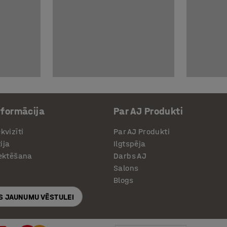
nformācija
Par AJ Produkti
kvizīti
Par AJ Produkti
ija
Ilgtspēja
jektēšana
Darbs AJ
Salons
Blogs
S JAUNUMU VĒSTULEI