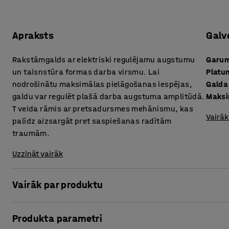
Apraksts
Galv
Rakstāmgalds ar elektriski regulējamu augstumu
Garu
un taisnstūra formas darba virsmu. Lai
Platu
nodrošinātu maksimālas pielāgošanas iespējas,
Galda
galdu var regulēt plašā darba augstuma amplitūdā.
Maksi
T veida rāmis ar pretsadursmes mehānismu, kas
Vairāk
palīdz aizsargāt pret saspiešanas radītām
traumām.
Uzzināt vairāk
Vairāk par produktu
Ātri un viegli maini darba pozu, izmantojot elektriski a
Produkta parametri
sērijas. Strādāšana stāvus ir vienkāršs, bet ļoti efektīv