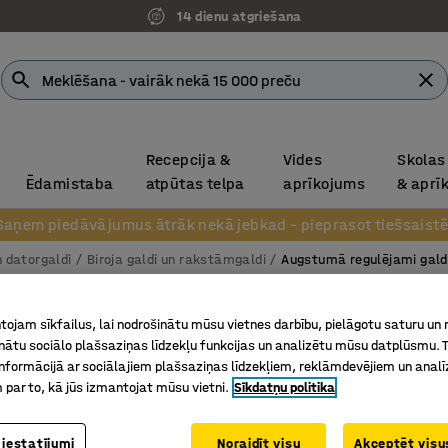
14 dienu atgriešana
Recepcija &
Vides
Skolas
Ēdamistaba
atpūtas telpa
aprīkojums
& aprī
Saņem piedāvājumus ātrāk nekā jebkad – pieprasot tiešsaistē
n datorgaldi
Biroja galdi un rakstāmgaldi
Augstumā regulējami gald
Augstu
ojam sīkfailus, lai nodrošinātu mūsu vietnes darbību, pielāgotu saturu un
Taisnstū
inātu sociālo plašsaziņas līdzekļu funkcijas un analizētu mūsu datplūsmu. 
nformācijā ar sociālajiem plašsaziņas līdzekļiem, reklāmdevējiem un analī
Art. nr.
:
16
 par to, kā jūs izmantojat mūsu vietni.
Sīkdatņu politika
Atmiņas 
Plašs au
 iestatījumi
Noraidīt visu
Akceptēt visus