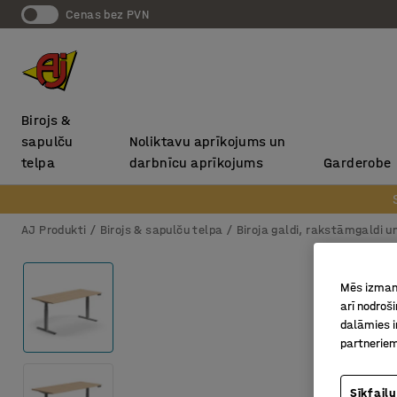
Cenas bez PVN
Birojs &
sapulču
Noliktavu aprīkojums un
telpa
darbnīcu aprīkojums
Garderobe
AJ Produkti
Birojs & sapulču telpa
Biroja galdi, rakstāmgaldi u
Mēs izmant
arī nodroš
dalāmies i
partneriem
Sīkfailu