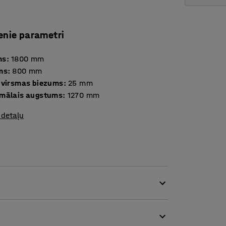
enie parametri
ms
:
1800
mm
ms
:
800
mm
 virsmas biezums
:
25
mm
mālais augstums
:
1270
mm
 detaļu
ugstumā regulējamo rakstāmgaldu no QBUS
s veids pašsajūtas uzlabošanai un saspringuma