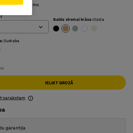
ursmes mehānisms
)
Galda virsmai krāsa
:
Ozola
sa
:
Sudraba
VN
IELIKT GROZĀ
ot sarakstam
ba
du garantija