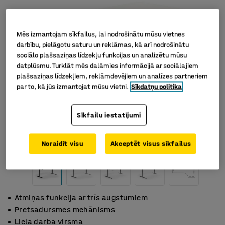
Mēs izmantojam sīkfailus, lai nodrošinātu mūsu vietnes
darbību, pielāgotu saturu un reklāmas, kā arī nodrošinātu
sociālo plašsaziņas līdzekļu funkcijas un analizētu mūsu
datplūsmu. Turklāt mēs dalāmies informācijā ar sociālajiem
plašsaziņas līdzekļiem, reklāmdevējiem un analīzes partneriem
par to, kā jūs izmantojat mūsu vietni.
Sīkdatņu politika
Sīkfailu iestatījumi
Noraidīt visu
Akceptēt visus sīkfailus
Atmiņas funkcija ar trīs augstumiem
Pretsadursmes mehānisms
Liela darba virsma