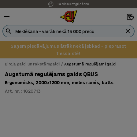
14 dienu atgriešana
Pēcapmaksa uzņēmumiem
Saņem piedāvājumus ātrāk nekā jebkad – pieprasot
tiešsaistē!
Biroja galdi un rakstāmgaldi
Augstumā regulējami galdi
Augstumā regulējams galds QBUS
Ergonomisks, 2000x1200 mm, melns rāmis, balts
Art. nr.
:
1620713