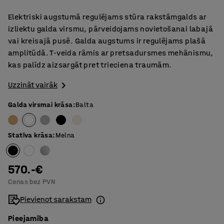
Elektriski augstumā regulējams stūra rakstāmgalds ar
izliektu galda virsmu, pārveidojams novietošanai labajā
vai kreisajā pusē. Galda augstums ir regulējams plašā
amplitūdā. T-veida rāmis ar pretsadursmes mehānismu,
kas palīdz aizsargāt pret trieciena traumām.
Uzzināt vairāk
Galda virsmai krāsa
:
Balta
Statīva krāsa
:
Melna
570.-€
Cenas bez PVN
Pievienot sarakstam
Pieejamība