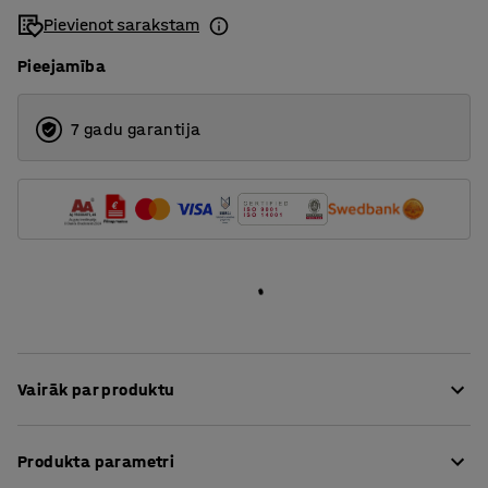
Pievienot sarakstam
Pieejamība
7 gadu garantija
Vairāk par produktu
Šī daudzpusīgā taburete ir piemērota dažādām vidēm,
Produkta parametri
piemēram, klasēm, ēdamzālēm, un kāpēc gan ne — arī