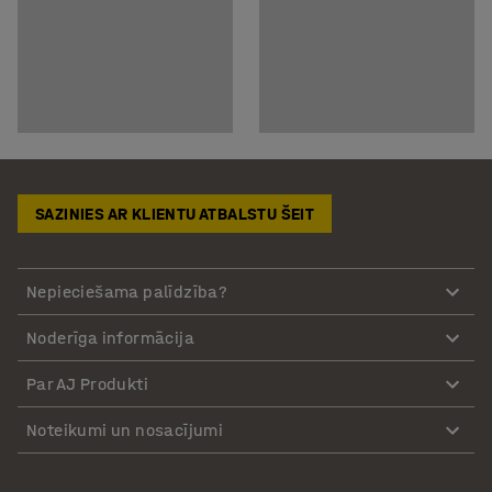
SAZINIES AR KLIENTU ATBALSTU ŠEIT
Nepieciešama palīdzība?
Noderīga informācija
Par AJ Produkti
Noteikumi un nosacījumi