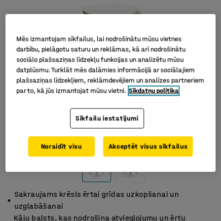
Mēs izmantojam sīkfailus, lai nodrošinātu mūsu vietnes
darbību, pielāgotu saturu un reklāmas, kā arī nodrošinātu
sociālo plašsaziņas līdzekļu funkcijas un analizētu mūsu
datplūsmu. Turklāt mēs dalāmies informācijā ar sociālajiem
plašsaziņas līdzekļiem, reklāmdevējiem un analīzes partneriem
par to, kā jūs izmantojat mūsu vietni.
Sīkdatņu politika
Sīkfailu iestatījumi
Noraidīt visu
Akceptēt visus sīkfailus
Sakraujams krēsls ērtai grīdas uzkopšanai un
uzglabāšanai
Kāju balsts, kas nodrošina atvieglojumu un ērtu