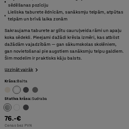
sēdēšanas pozīciju
Lieliska taburete ēdnīcām, sanāksmju telpām, atpūtas
telpām un brīvā laika zonām
Sakraujama taburete ar glītu cauruļveida rāmi un apaļu
koka sēdekli. Pieejami dažādi krēsla izmēri, kas atbilst
dažādām vajadzībām — gan sākumskolas skolēniem,
gan novietošanai pie augstiem sanāksmju telpu galdiem.
Šim modelim ir praktisks kāju balsts.
Uzzināt vairāk
Krāsa
:
Balta
Statīva krāsa
:
Sudraba
76.-€
Cenas bez PVN