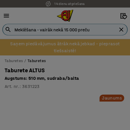
14 dienu atgriešana
Pēcapmaksa uzņēmumiem
Saņem piedāvājumus ātrāk nekā jebkad – pieprasot
tiešsaistē!
Taburetes
Taburetes
Taburete ALTUS
Augstums: 510 mm, sudraba/balta
Art. nr.
:
3631223
Jaunums