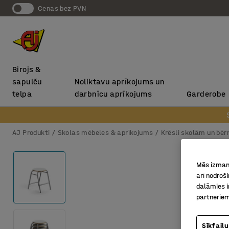
Cenas bez PVN
Birojs &
sapulču
Noliktavu aprīkojums un
telpa
darbnīcu aprīkojums
Garderobe
AJ Produkti
Skolas mēbeles & aprīkojums
Krēsli skolām un bē
Mēs izmant
arī nodroš
dalāmies i
partneriem
Sīkfailu