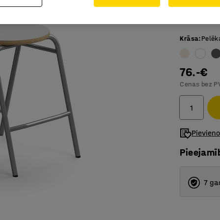
Lieliska 
brīvā lai
Krāsa
:
Pelēk
76.-€
Cenas bez P
Pievien
Pieejamī
7 ga