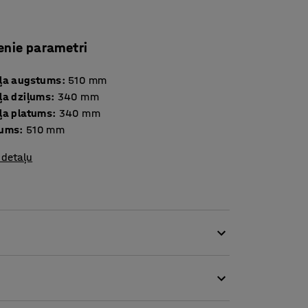
enie parametri
ļa augstums
:
510
mm
ļa dziļums
:
340
mm
ļa platums
:
340
mm
tums
:
510
mm
 detaļu
iemēram, klasēm, ēdamzālēm, un kāpēc gan ne
cita, tos ir viegli nolikt malā un atkal