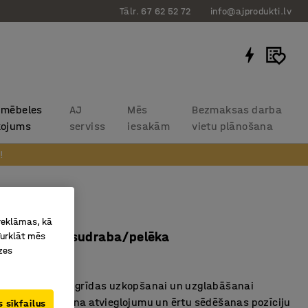
Tālr. 67 62 52 72
info@ajprodukti.lv
 mēbeles
AJ
Mēs
Bezmaksas darba
kojums
serviss
iesakām
vietu plānošana
!
te ALTUS
 reklāmas, kā
s: 510 mm, sudraba/pelēka
Turklāt mēs
zes
31229
ms krēsls ērtai grīdas uzkopšanai un uzglabāšanai
ts, kas nodrošina atvieglojumu un ērtu sēdēšanas pozīciju
 sīkfailus