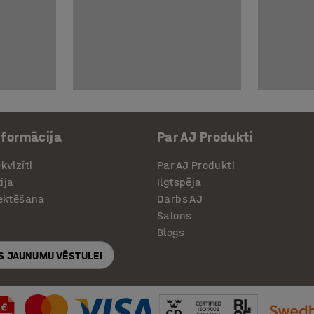
nformācija
Par AJ Produkti
kvizīti
Par AJ Produkti
ija
Ilgtspēja
jektēšana
Darbs AJ
Salons
Blogs
S JAUNUMU VĒSTULEI