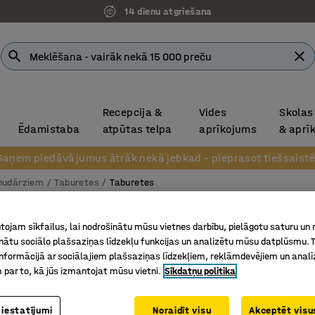
14 dienu atgriešana
Recepcija &
Vides
Skolas
Ēdamistaba
atpūtas telpa
aprīkojums
& aprī
Saņem piedāvājumus ātrāk nekā jebkad – pieprasot tiešsaistē
rnudārziem
Taburetes
Taburetes
Jaunums
Tabure
ojam sīkfailus, lai nodrošinātu mūsu vietnes darbību, pielāgotu saturu un
Augstum
inātu sociālo plašsaziņas līdzekļu funkcijas un analizētu mūsu datplūsmu. 
nformācijā ar sociālajiem plašsaziņas līdzekļiem, reklāmdevējiem un analī
Art. nr.
:
36
 par to, kā jūs izmantojat mūsu vietni.
Sīkdatņu politika
Sakrauja
Kāju bals
 iestatījumi
Noraidīt visu
Akceptēt visus