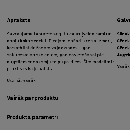
Apraksts
Galv
Sakraujama taburete ar glītu cauruļveida rāmi un
Sēdek
apaļu koka sēdekli. Pieejami dažādi krēsla izmēri,
Sēdek
kas atbilst dažādām vajadzībām — gan
Sēdek
sākumskolas skolēniem, gan novietošanai pie
Augs
augstiem sanāksmju telpu galdiem. Šim modelim ir
Vairāk
praktisks kāju balsts.
Uzzināt vairāk
Vairāk par produktu
Šī daudzpusīgā taburete ir piemērota dažādām vidēm, p
Produkta parametri
— arī sanāksmju telpām! Tā kā krēslus var sakraut citu virs 
paņemt, kad nepieciešams.