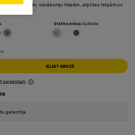
taburete ēdnīcām, sanāksmju telpām, atpūtas telpām un
ka zonām
a
Statīva krāsa
:
Sudraba
VN
IELIKT GROZĀ
ot sarakstam
ba
du garantija