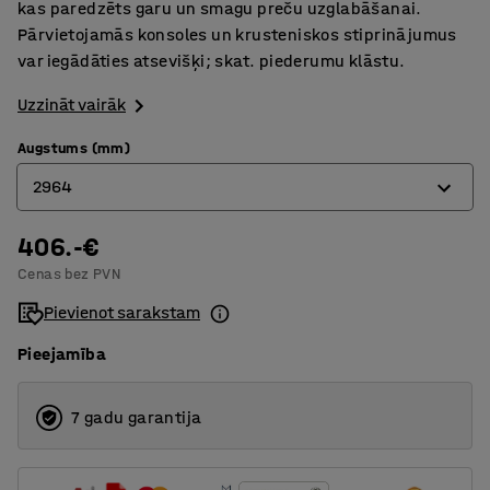
kas paredzēts garu un smagu preču uzglabāšanai.
Pārvietojamās konsoles un krusteniskos stiprinājumus
var iegādāties atsevišķi; skat. piederumu klāstu.
Uzzināt vairāk
Augstums (mm)
2964
406.-€
2432
Cenas bez PVN
2964
Pievienot sarakstam
3952
Pieejamība
7 gadu garantija