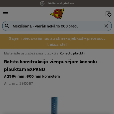
14 dienu atgriešana
Saņem piedāvājumus ātrāk nekā jebkad – pieprasot
tiešsaistē!
Materiālu uzglabāšanas plaukti
Konsoļu plaukti
Balsta konstrukcija vienpusējam konsoļu
plauktam EXPAND
A 2964 mm, 600 mm konsolēm
Art. nr.
:
290057