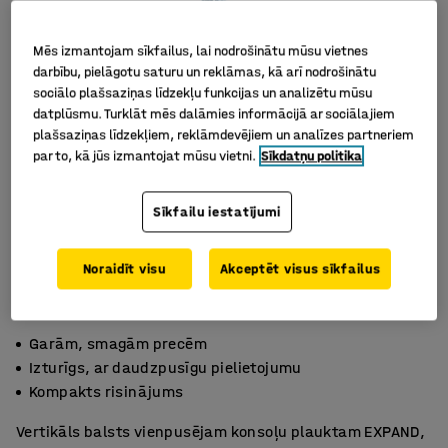
Mēs izmantojam sīkfailus, lai nodrošinātu mūsu vietnes
darbību, pielāgotu saturu un reklāmas, kā arī nodrošinātu
sociālo plašsaziņas līdzekļu funkcijas un analizētu mūsu
datplūsmu. Turklāt mēs dalāmies informācijā ar sociālajiem
plašsaziņas līdzekļiem, reklāmdevējiem un analīzes partneriem
par to, kā jūs izmantojat mūsu vietni.
Sīkdatņu politika
Sīkfailu iestatījumi
Noraidīt visu
Akceptēt visus sīkfailus
Garām, smagām precēm
Izturīgs, ar daudzpusīgu pielietojumu
Kompakts risinājums
Vertikāls balsts vienpusējam konsoļu plauktam EXPAND,