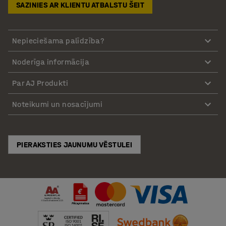
SAZINIES AR KLIENTU ATBALSTU ŠEIT
Nepieciešama palīdzība?
Noderīga informācija
Par AJ Produkti
Noteikumi un nosacījumi
PIERAKSTIES JAUNUMU VĒSTULEI