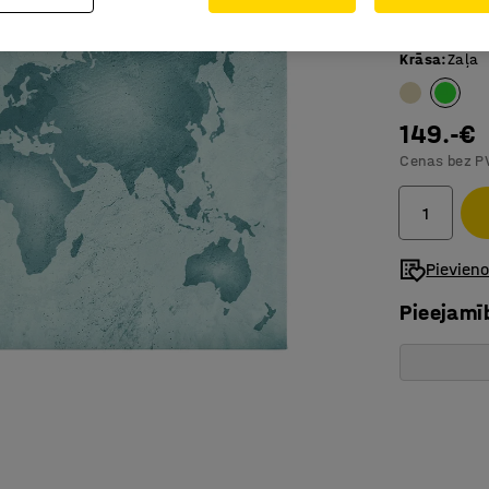
Pazemina
Krāsa
:
Zaļa
149.-€
Cenas bez P
Pievien
Pieejamī