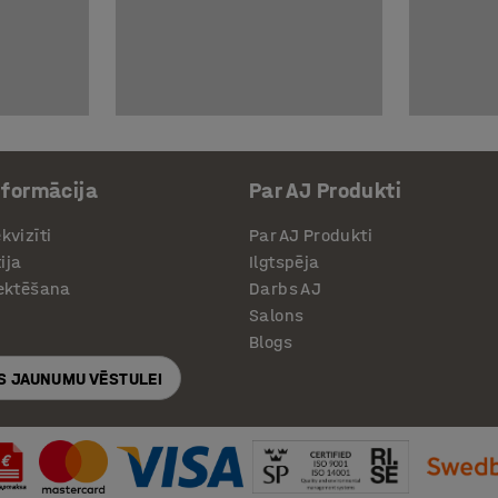
nformācija
Par AJ Produkti
kvizīti
Par AJ Produkti
ija
Ilgtspēja
jektēšana
Darbs AJ
Salons
Blogs
S JAUNUMU VĒSTULEI