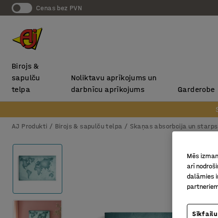
Cenas bez PVN
Birojs &
sapulču
Noliktavu aprīkojums un
telpa
darbnīcu aprīkojums
Garderobe
AJ Produkti
Birojs & sapulču telpa
Skaņas absorbcija un starp
Mēs izmant
arī nodroš
dalāmies i
partneriem
Sīkfailu