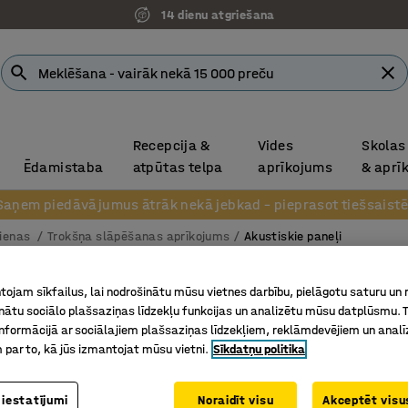
14 dienu atgriešana
Recepcija &
Vides
Skolas
Ēdamistaba
atpūtas telpa
aprīkojums
& aprī
Saņem piedāvājumus ātrāk nekā jebkad – pieprasot tiešsaistē
sienas
Trokšņa slāpēšanas aprīkojums
Akustiskie paneļi
Akustis
ojam sīkfailus, lai nodrošinātu mūsu vietnes darbību, pielāgotu saturu un
inātu sociālo plašsaziņas līdzekļu funkcijas un analizētu mūsu datplūsmu. 
Pasaules
nformācijā ar sociālajiem plašsaziņas līdzekļiem, reklāmdevējiem un analī
Art. nr.
:
38
 par to, kā jūs izmantojat mūsu vietni.
Sīkdatņu politika
Dekoratī
Piemērot
 iestatījumi
Noraidīt visu
Akceptēt visus