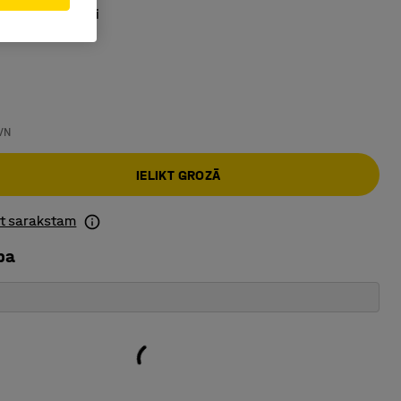
 trokšņa līmeni
VN
IELIKT GROZĀ
ot sarakstam
ba