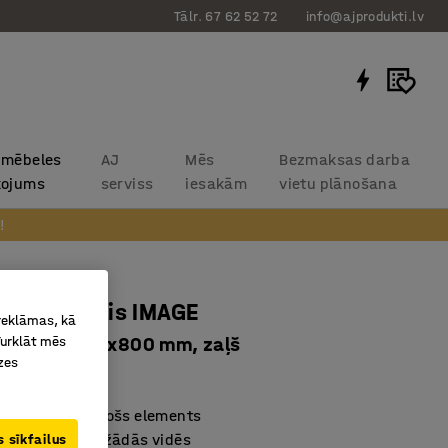
Tālr. 67 62 52 72
info@ajprodukti.lv
 mēbeles
AJ
Mēs
Bezmaksas darba
kojums
serviss
iesakām
vietu plānošana
!
kais panelis IMAGE
 reklāmas, kā
Turklāt mēs
 karte, 1200x800 mm, zaļš
zes
4101
vs skaņu slāpējošs elements
s lietošanai dažādās vidēs
 sīkfailus