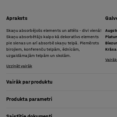
Apraksts
Galv
Skaņu absorbējošs elements un attēls - divi vienā!
Augs
Skaņu absorbētājs kalpo kā dekoratīvs elements
Platu
pie sienas un arī absorbē skaņu telpā. Piemērots
Biezu
birojiem, konferenču telpām, ēdnīcām,
Krāsa
uzgaidāmajām telpām un skolām.
Vairāk
Uzzināt vairāk
Vairāk par produktu
IMAGE ir izcila skaņu absorbējoša elementa un attēla komb
Produkta parametri
un tajā pašā laikā padara telpas mājīgākas. Novieto attēlu
ēdnīcās, uzgaidāmajās telpās, recepcijā vai citās vidēs, ku
Augstums
:
800
mm
Saistītie dokumenti