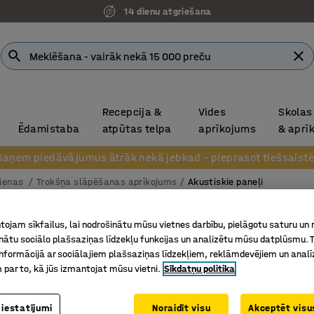
14 dienu atgriešana
Recepcija &
Vides
Skolas
Ēdamistaba
atpūtas telpa
aprīkojums
& aprī
Saņem piedāvājumus ātrāk nekā jebkad – pieprasot tiešsaistē
sienas
Trokšņa slāpēšanas aprīkojums
Akustiskie paneļi
Akustis
ojam sīkfailus, lai nodrošinātu mūsu vietnes darbību, pielāgotu saturu un
inātu sociālo plašsaziņas līdzekļu funkcijas un analizētu mūsu datplūsmu. 
Pasaules
nformācijā ar sociālajiem plašsaziņas līdzekļiem, reklāmdevējiem un analī
Art. nr.
:
38
 par to, kā jūs izmantojat mūsu vietni.
Sīkdatņu politika
Dekoratī
Piemērot
 iestatījumi
Noraidīt visu
Akceptēt visus