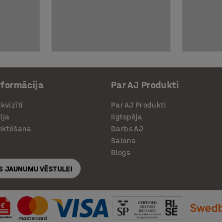
nformācija
Par AJ Produkti
kvizīti
Par AJ Produkti
ija
Ilgtspēja
jektēšana
Darbs AJ
Salons
Blogs
S JAUNUMU VĒSTULEI