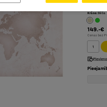
Pazemina
Krāsa
:
Bēša
149.-€
Cenas bez P
Pievien
Pieejamī