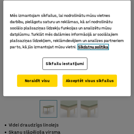
Mēs izmantojam sīkfailus, lai nodrošinātu mūsu vietnes
darbību, pielāgotu saturu un reklāmas, kā arī nodrošinātu
sociālo plašsaziņas līdzekļu funkcijas un analizētu mūsu
datplūsmu. Turklāt mēs dalāmies informācijā ar sociālajiem
plašsaziņas līdzekļiem, reklāmdevējiem un analīzes partneriem
par to, kā jūs izmantojat mūsu vietni.
Sīkdatņu politika
Sīkfailu iestatījumi
Noraidīt visu
Akceptēt visus sīkfailus
Videi draudzīgs linolejs
Skaņu slāpējoša virsma