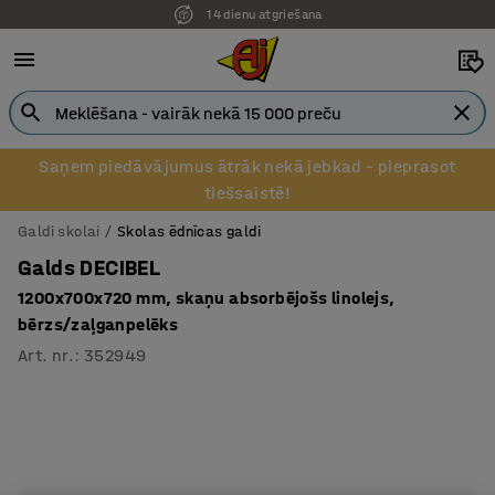
14 dienu atgriešana
Saņem piedāvājumus ātrāk nekā jebkad – pieprasot
tiešsaistē!
Galdi skolai
Skolas ēdnīcas galdi
Galds DECIBEL
1200x700x720 mm, skaņu absorbējošs linolejs,
bērzs/zaļganpelēks
Art. nr.
:
352949