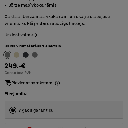
Bērza masīvkoka rāmis
Galds ar bērza masīvkoka rāmi un skaņu slāpējošu
virsmu, ko klāj videi draudzīgs linolejs.
Uzzināt vairāk
Galda virsmai krāsa
:
Pelēkzaļa
249.-€
Cenas bez PVN
Pievienot sarakstam
Pieejamība
7 gadu garantija