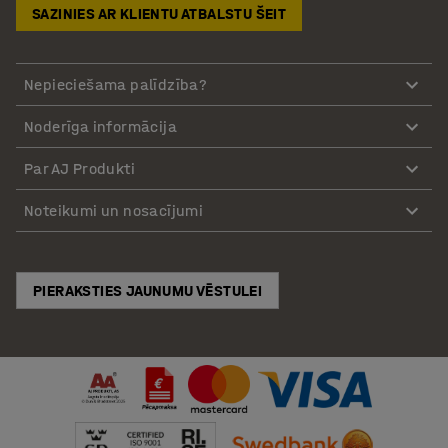
SAZINIES AR KLIENTU ATBALSTU ŠEIT
Nepieciešama palīdzība?
Noderīga informācija
Par AJ Produkti
Noteikumi un nosacījumi
PIERAKSTIES JAUNUMU VĒSTULEI