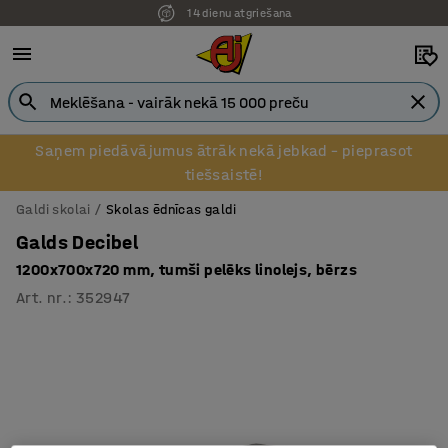
14 dienu atgriešana
Pēcapmaksa uzņēmumiem
Saņem piedāvājumus ātrāk nekā jebkad – pieprasot
tiešsaistē!
Galdi skolai
Skolas ēdnīcas galdi
Galds Decibel
1200x700x720 mm, tumši pelēks linolejs, bērzs
Art. nr.
:
352947