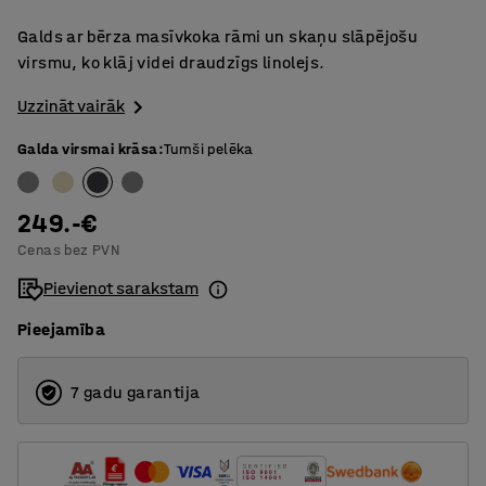
Galds ar bērza masīvkoka rāmi un skaņu slāpējošu
virsmu, ko klāj videi draudzīgs linolejs.
Uzzināt vairāk
Galda virsmai krāsa
:
Tumši pelēka
249.-€
Cenas bez PVN
Pievienot sarakstam
Pieejamība
7 gadu garantija