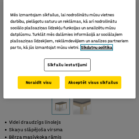
Mēs izmantojam sīkfailus, lai nodrošinātu mūsu vietnes
darbību, pielāgotu saturu un reklāmas, kā arī nodrošinātu
sociālo plašsaziņas līdzekļu funkcijas un analizētu mūsu
datplūsmu. Turklāt mēs dalāmies informācijā ar sociālajiem
plašsaziņas līdzekļiem, reklāmdevējiem un analīzes partneriem
par to, kā jūs izmantojat mūsu vietni.
Sīkdatņu politika
Sīkfailu iestatījumi
Noraidīt visu
Akceptēt visus sīkfailus
Videi draudzīgs linolejs
Skaņu slāpējoša virsma
Bērza masīvkoka rāmis