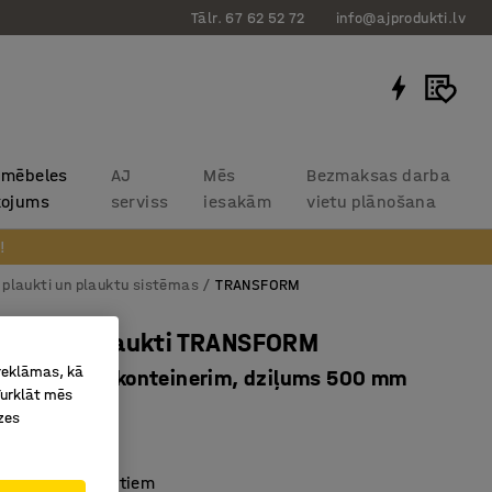
Tālr. 67 62 52 72
info@ajprodukti.lv
 mēbeles
AJ
Mēs
Bezmaksas darba
kojums
serviss
iesakām
vietu plānošana
!
 plaukti un plauktu sistēmas
TRANSFORM
 metāla plaukti TRANSFORM
 reklāmas, kā
jas, 20 pēdu konteinerim, dziļums 500 mm
Turklāt mēs
7373
zes
konteineram
etojamiem plauktiem