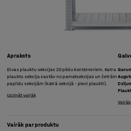
Apraksts
Galv
Divas plauktu sekcijas 20 pēdu konteineriem. Katra
Garu
plauktu sekcija sastāv no pamatsekcijas un četrām
Augs
papildu sekcijām (katrā sekcijā - pieci plaukti).
Dziļu
Plauk
Uzzināt vairāk
Vairāk
Vairāk par produktu