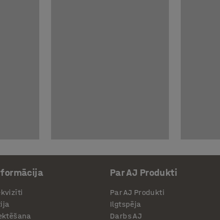
nformācija
Par AJ Produkti
kvizīti
Par AJ Produkti
ija
Ilgtspēja
jektēšana
Darbs AJ