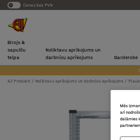
Cenas bez PVN
Birojs &
sapulču
Noliktavu aprīkojums un
telpa
darbnīcu aprīkojums
Garderobe
AJ Produkti
Noliktavu aprīkojums un darbnīcu aprīkojums
Plauk
Mēs izmant
arī nodroš
dalāmies i
partneriem