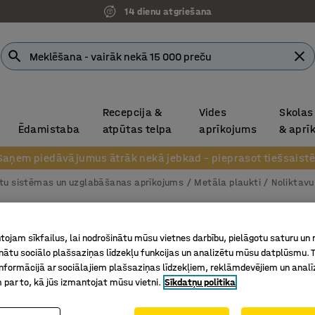
14 dienu atgriešana
Recepcija &
Vides
Skolas
Ēdamistaba
atpūtas telpa
aprīkojums
& aprī
Saņem piedāvājumus ātrāk nekā jebkad – pieprasot tiešsaistē
tu sistēmas un uzglabāšanas aprīkojums
Metāla plaukti
Noliktavu
Cinkoti
ojam sīkfailus, lai nodrošinātu mūsu vietnes darbību, pielāgotu saturu un
10 sekci
inātu sociālo plašsaziņas līdzekļu funkcijas un analizētu mūsu datplūsmu. 
Art. nr.
:
21
nformācijā ar sociālajiem plašsaziņas līdzekļiem, reklāmdevējiem un analī
 par to, kā jūs izmantojat mūsu vietni.
Sīkdatņu politika
20 pēdu 
Ar pārvi