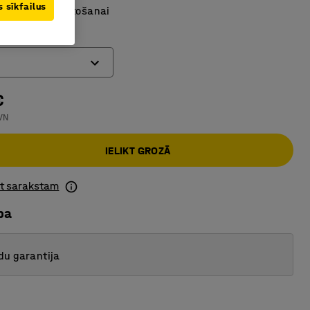
 sīkfailus
 intensīvai lietošanai
m)
€
VN
IELIKT GROZĀ
ot sarakstam
ba
du garantija