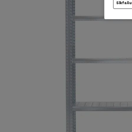
Sīkfailu