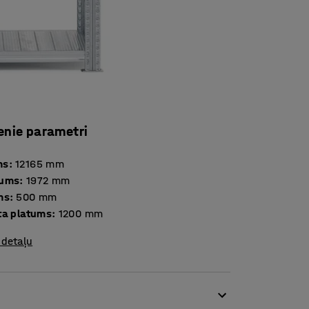
enie parametri
ms
:
12165
mm
tums
:
1972
mm
ms
:
500
mm
ta platums
:
1200
mm
 detaļu