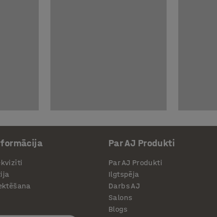
nformācija
Par AJ Produkti
kvizīti
Par AJ Produkti
ija
Ilgtspēja
jektēšana
Darbs AJ
Salons
Blogs