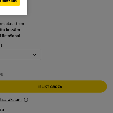
 sīkfailus
3121
iem plauktiem
rīta kravām
i lietošanai
m)
VN
IELIKT GROZĀ
ot sarakstam
ba