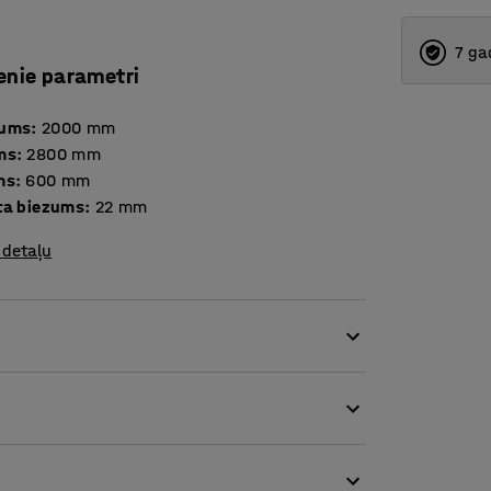
7 ga
enie parametri
tums
:
2000
mm
ms
:
2800
mm
ms
:
600
mm
ta biezums
:
22
mm
 detaļu
ukcijas sistēma ar platiem plauktiem. Plauktu
bāšanai. Piemērota intensīvai lietošanai
 gala rāmjiem un astoņiem horizontālajiem