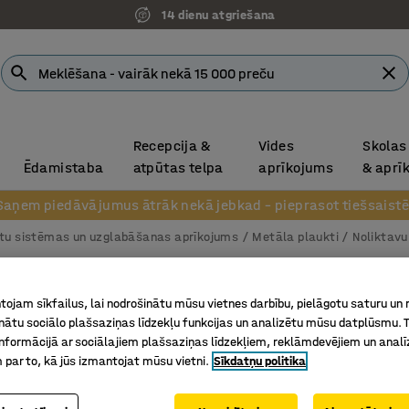
14 dienu atgriešana
Recepcija &
Vides
Skolas
Ēdamistaba
atpūtas telpa
aprīkojums
& aprī
Saņem piedāvājumus ātrāk nekā jebkad – pieprasot tiešsaistē
tu sistēmas un uzglabāšanas aprīkojums
Metāla plaukti
Noliktavu
Gara l
ojam sīkfailus, lai nodrošinātu mūsu vietnes darbību, pielāgotu saturu un
plaukti
inātu sociālo plašsaziņas līdzekļu funkcijas un analizētu mūsu datplūsmu. 
nformācijā ar sociālajiem plašsaziņas līdzekļiem, reklāmdevējiem un analī
Bāzes se
 par to, kā jūs izmantojat mūsu vietni.
Sīkdatņu politika
2000x2
4 plaukti