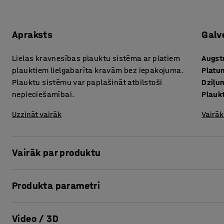
Apraksts
Galv
Lielas kravnesības plauktu sistēma ar platiem
Augs
plauktiem lielgabarīta kravām bez iepakojuma.
Platu
Plauktu sistēmu var paplašināt atbilstoši
Dziļu
nepieciešamībai.
Plauk
Uzzināt vairāk
Vairāk
Vairāk par produktu
Plauktu sekcija TOUGH ir sevišķi izturīga robustas konstr
Produkta parametri
sekcija ir ideāli piemērota smagu lielgabarīta preču uzgla
industriālas vides apstākļos.
Augstums
:
2000
mm
Video / 3D
Platums
:
2800
mm
Šī bāzes sekcija ir aprīkota ar četriem plauktiem, diviem