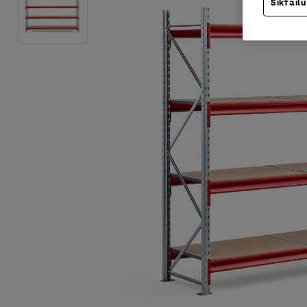
Sīkfailu