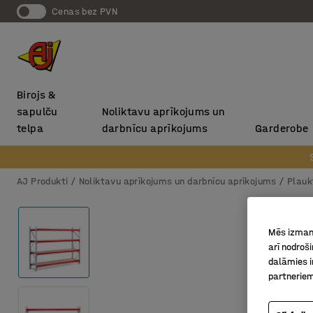
Cenas bez PVN
Birojs &
sapulču
Noliktavu aprīkojums un
telpa
darbnīcu aprīkojums
Garderobe
AJ Produkti
Noliktavu aprīkojums un darbnīcu aprīkojums
Plauk
Mēs izmant
arī nodroš
dalāmies i
partneriem