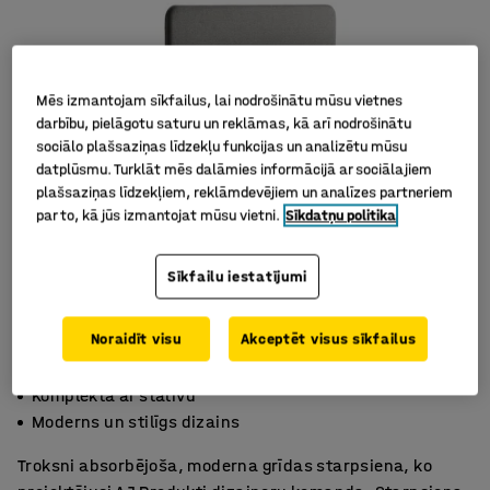
Mēs izmantojam sīkfailus, lai nodrošinātu mūsu vietnes
darbību, pielāgotu saturu un reklāmas, kā arī nodrošinātu
sociālo plašsaziņas līdzekļu funkcijas un analizētu mūsu
datplūsmu. Turklāt mēs dalāmies informācijā ar sociālajiem
plašsaziņas līdzekļiem, reklāmdevējiem un analīzes partneriem
par to, kā jūs izmantojat mūsu vietni.
Sīkdatņu politika
Sīkfailu iestatījumi
Noraidīt visu
Akceptēt visus sīkfailus
Efektīva trokšņu absorbcija
Komplektā ar statīvu
Moderns un stilīgs dizains
Troksni absorbējoša, moderna grīdas starpsiena, ko