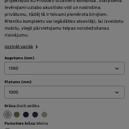
projektējusi AJ Produkti dizaineru komanda. Starpsiena
ievērojami uzlabo akustisko vidi un nodrošina
privātumu, tādēļ tā ir teicami piemērota birojiem.
Ritenīšu komplektu var iegādāties atsevišķi, lai izveidotu
mobilu, viegli pārvietojamu telpas norobežošanas
risinājumu.
Uzzināt vairāk
Augstums (mm)
1360
Platums (mm)
1360
1000
1700
Krāsa
:
Gaiši pelēka
800
1000
Pamatnes krāsa
:
Melna