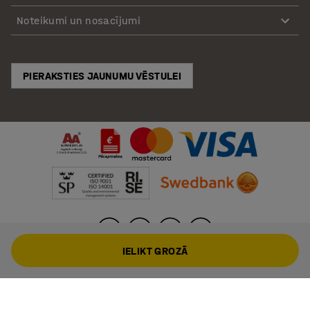
Noteikumi un nosacījumi
PIERAKSTIES JAUNUMU VĒSTULEI
IELIKT GROZĀ