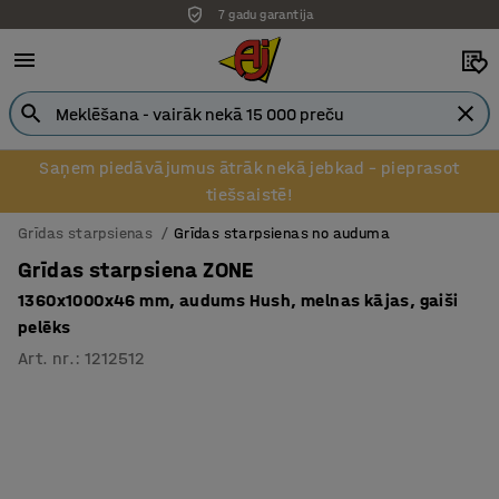
7 gadu garantija
Saņem piedāvājumus ātrāk nekā jebkad – pieprasot
tiešsaistē!
Grīdas starpsienas
Grīdas starpsienas no auduma
Grīdas starpsiena ZONE
1360x1000x46 mm, audums Hush, melnas kājas, gaiši
pelēks
Art. nr.
:
1212512